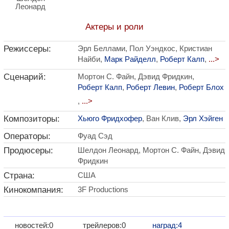
Леонард
Актеры и роли
Режиссеры:
Эрл Беллами, Пол Уэндкос, Кристиан
Найби,
Марк Райделл
,
Роберт Калп
,
...>
Сценарий:
Мортон С. Файн, Дэвид Фридкин,
Роберт Калп
,
Роберт Левин
,
Роберт Блох
,
...>
Композиторы:
Хьюго Фридхофер
, Ван Клив,
Эрл Хэйген
Операторы:
Фуад Сэд
Продюсеры:
Шелдон Леонард, Мортон С. Файн, Дэвид
Фридкин
Страна:
США
Кинокомпания:
3F Productions
новостей:0
трейлеров:0
наград:4