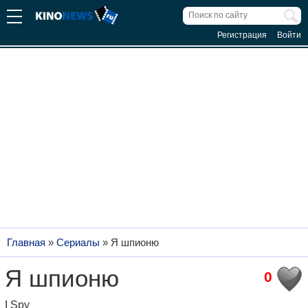
Регистрация
Войти
Главная
»
Сериалы
»
Я шпионю
Я шпионю
0
I Spy