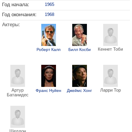
Год начала:
1965
Год окончания:
1968
Актеры:
Кеннет Тоби
Роберт Калп
Билл Косби
Артур
Ларри Тор
Франс Нуйен
Джеймс Хонг
Батанидес
Шелдон