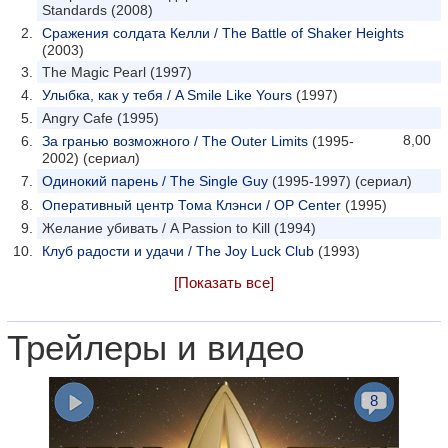
Standards (2008)
Сражения солдата Келли / The Battle of Shaker Heights
(2003)
The Magic Pearl (1997)
Улыбка, как у тебя / A Smile Like Yours
(1997)
Angry Cafe (1995)
8,00
За гранью возможного / The Outer Limits
(1995-
2002) (сериал)
Одинокий парень / The Single Guy
(1995-1997) (сериал)
Оперативный центр Тома Клэнси / OP Center
(1995)
Желание убивать / A Passion to Kill (1994)
Клуб радости и удачи / The Joy Luck Club
(1993)
[Показать все]
Трейлеры и видео
8