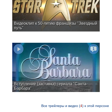
Видеоклип к 50-летию франшизы "Звездный
путь"
1
Вступление (заставка) сериала "Санта-
Барбара"
Все трейлеры и видео (
4
) к этой персоне