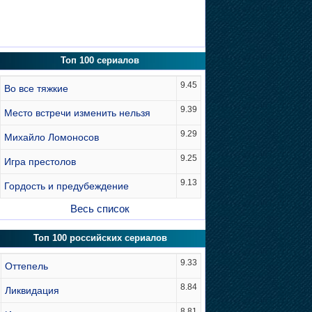
Топ 100 сериалов
9.45
Во все тяжкие
9.39
Место встречи изменить нельзя
9.29
Михайло Ломоносов
9.25
Игра престолов
9.13
Гордость и предубеждение
Весь список
Топ 100 российских сериалов
9.33
Оттепель
8.84
Ликвидация
8.81