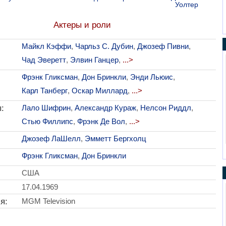
Уолтер
Актеры и роли
Майкл Кэффи
,
Чарльз С. Дубин
,
Джозеф Пивни
,
Чад Эверетт
,
Элвин Ганцер
,
...>
Фрэнк Гликсман
,
Дон Бринкли
,
Энди Льюис
,
Карл Танберг
,
Оскар Миллард
,
...>
:
Лало Шифрин
,
Александр Кураж
,
Нелсон Риддл
,
Стью Филлипс
,
Фрэнк Де Вол
,
...>
Джозеф ЛаШелл
,
Эмметт Бергхолц
Фрэнк Гликсман
,
Дон Бринкли
США
17.04.1969
я:
MGM Television