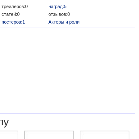
трейлеров:0
наград:5
статей:0
отзывов:0
постеров:1
Актеры и роли
лу