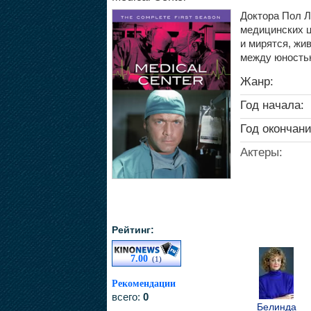
Доктора Пол Л
медицинских ц
и мирятся, жи
между юностью
Жанр:
Год начала:
Год окончани
Актеры:
Рейтинг:
7.00
(1)
Рекомендации
всего:
0
Белинда