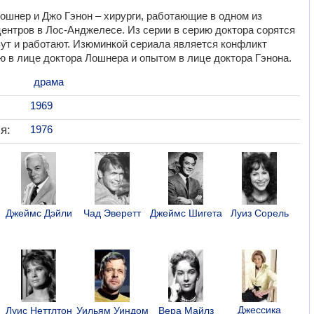
ошнер и Джо Гэнон – хирурги, работающие в одном из
ентров в Лос-Анджелесе. Из серии в серию доктора сорятся
вут и работают. Изюминкой сериала является конфликт
 в лице доктора Лошнера и опытом в лице доктора Гэнона.
драма
1969
я:
1976
Джеймс Дэйли
Чад Эверетт
Джеймс Шигета
Луиз Сорель
Джессика
Луис Неттлтон
Уильям Уиндом
Вера Майлз