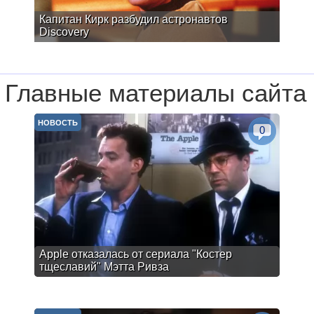
Капитан Кирк разбудил астронавтов
Discovery
Главные материалы сайта
НОВОСТЬ
0
Apple отказалась от сериала "Костер
тщеславий" Мэтта Ривза