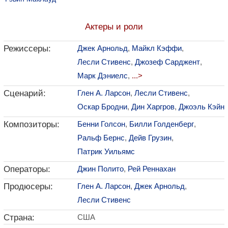
Актеры и роли
Режиссеры:
Джек Арнольд
,
Майкл Кэффи
,
Лесли Стивенс
,
Джозеф Сарджент
,
Марк Дэниелс
,
...>
Сценарий:
Глен А. Ларсон
,
Лесли Стивенс
,
Оскар Бродни
,
Дин Харгров
,
Джоэль Кэйн
Композиторы:
Бенни Голсон
,
Билли Голденберг
,
Ральф Бернс
,
Дейв Грузин
,
Патрик Уильямс
Операторы:
Джин Полито
,
Рей Реннахан
Продюсеры:
Глен А. Ларсон
,
Джек Арнольд
,
Лесли Стивенс
Страна:
США