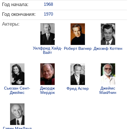
Год начала:
1968
Год окончания:
1970
Актеры:
Уилфрид Хайд-
Роберт Вагнер
Джозеф Коттен
Вайт
Сьюзан Сент-
Джордж
Джеймс
Фред Астер
Джеймс
Мердок
МакИчин
Гэвин МакЛауд