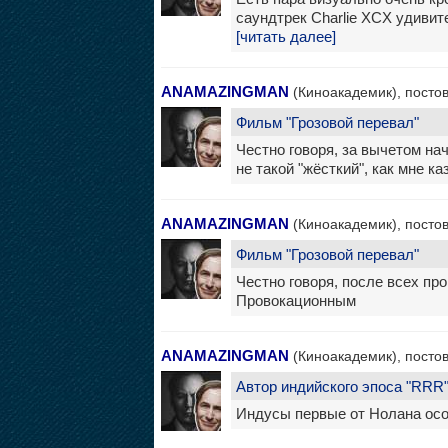
саундтрек Charlie XCX удивит
[читать далее]
ANAMAZINGMAN
(Киноакадемик), постов
Фильм "Грозовой перевал"
Честно говоря, за вычетом н
не такой "жёсткий", как мне ка
ANAMAZINGMAN
(Киноакадемик), постов
Фильм "Грозовой перевал"
Честно говоря, после всех пр
Провокационным
ANAMAZINGMAN
(Киноакадемик), постов
Автор индийского эпоса "RRR
Индусы первые от Нолана осоз