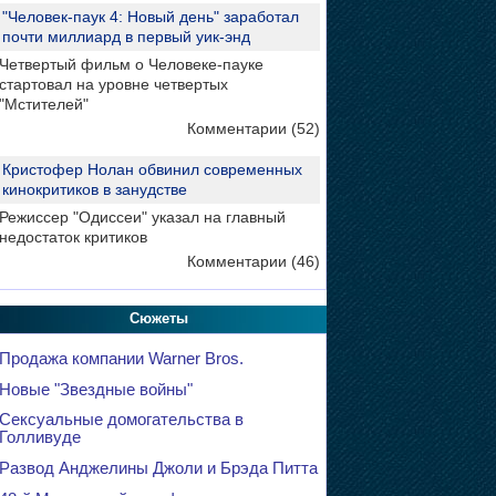
"Человек-паук 4: Новый день" заработал
почти миллиард в первый уик-энд
Четвертый фильм о Человеке-пауке
стартовал на уровне четвертых
"Мстителей"
Комментарии (52)
Кристофер Нолан обвинил современных
кинокритиков в занудстве
Режиссер "Одиссеи" указал на главный
недостаток критиков
Комментарии (46)
Сюжеты
Продажа компании Warner Bros.
Новые "Звездные войны"
Сексуальные домогательства в
Голливуде
Развод Анджелины Джоли и Брэда Питта