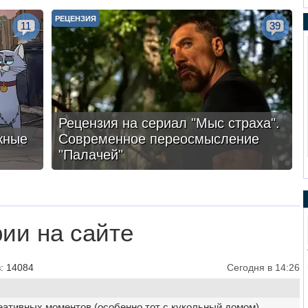
РЕЦЕНЗИЯ
11
39
Рецензия на сериал "Мыс страха".
жные
Современное переосмысление
"Палачей"
ии на сайте
: 14084
Сегодня в 14:26
еативных моментов (особенно тот с кукольный домом),