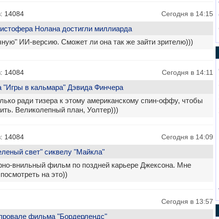
: 14084
Сегодня в 14:15
ристофера Нолана достигли миллиарда
чную" ИИ-версию. Сможет ли она так же зайти зрителю)))
: 14084
Сегодня в 14:11
фа "Игры в кальмара" Дэвида Финчера
лько ради тизера к этому американскому спин-оффу, чтобы
ить. Великолепный план, Уолтер)))
: 14084
Сегодня в 14:09
еленый свет" сиквелу "Майкла"
рно-внильный фильм по поздней карьере Джексона. Мне
осмотреть на это))
Сегодня в 13:57
 провале фильма "Бордерлендс"