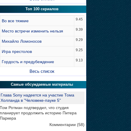
Топ 100 сериалов
9.45
Во все тяжкие
9.39
Место встречи изменить нельзя
9.29
Михайло Ломоносов
9.25
Игра престолов
9.13
Гордость и предубеждение
Весь список
Самые обсуждаемые материалы
Глава Sony надеется на участие Тома
Холланда в "Человеке-пауке 5"
Том Ротман подтвердил, что студия
планирует продолжить историю Питера
Паркера
Комментарии (58)