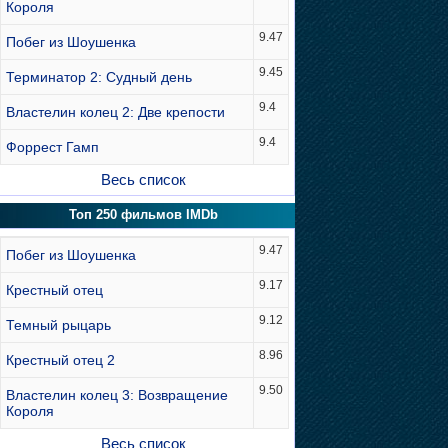
Короля
9.47
Побег из Шоушенка
9.45
Терминатор 2: Судный день
9.4
Властелин колец 2: Две крепости
9.4
Форрест Гамп
Весь список
Топ 250 фильмов IMDb
9.47
Побег из Шоушенка
9.17
Крестный отец
9.12
Темный рыцарь
8.96
Крестный отец 2
9.50
Властелин колец 3: Возвращение
Короля
Весь список