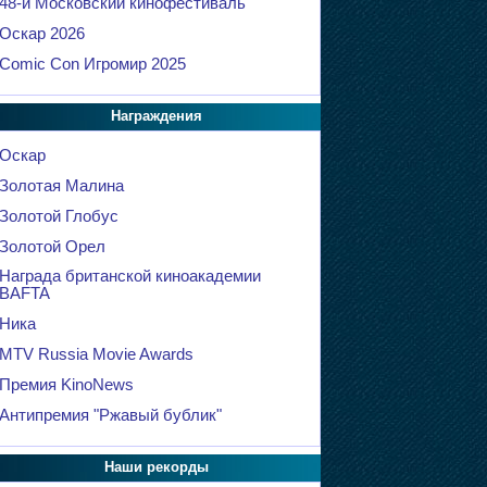
48-й Московский кинофестиваль
Оскар 2026
Comic Con Игромир 2025
Награждения
Оскар
Золотая Малина
Золотой Глобус
Золотой Орел
Награда британской киноакадемии
BAFTA
Ника
MTV Russia Movie Awards
Премия KinoNews
Антипремия "Ржавый бублик"
Наши рекорды