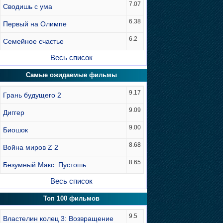
7.07
Сводишь с ума
6.38
Первый на Олимпе
6.2
Семейное счастье
Весь список
Самые ожидаемые фильмы
9.17
Грань будущего 2
9.09
Диггер
9.00
Биошок
8.68
Война миров Z 2
8.65
Безумный Макс: Пустошь
Весь список
Топ 100 фильмов
9.5
Властелин колец 3: Возвращение