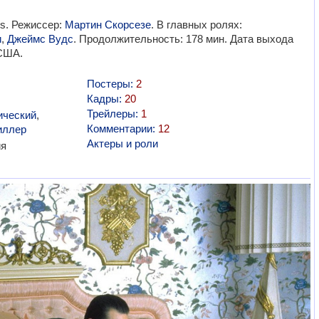
es. Режиссер:
Мартин Скорсезе
. В главных ролях:
и
,
Джеймс Вудс
. Продолжительность: 178 мин. Дата выхода
 США.
Постеры:
2
Кадры:
20
Трейлеры:
1
ический
,
Комментарии:
12
иллер
Актеры и роли
я