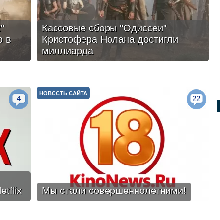
"
Кассовые сборы "Одиссеи"
ю в
Кристофера Нолана достигли
миллиарда
НОВОСТЬ САЙТА
4
22
tflix
Мы стали совершеннолетними!