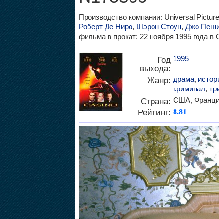
Производство компании: Universal Pictur
Роберт Де Ниро
,
Шэрон Стоун
,
Джо Пеш
фильма в прокат: 22 ноября 1995 года в
1995
Год
выхода:
драма
,
истор
Жанр:
криминал
,
тр
США, Франци
Страна:
Рейтинг:
8.81