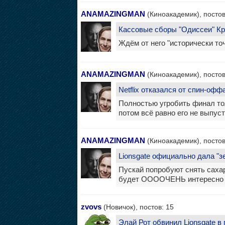
ANAMAZINGMAN
(Киноакадемик), постов
Кассовые сборы "Одиссеи" К
Ждём от него "исторически то
ANAMAZINGMAN
(Киноакадемик), постов
Netflix отказался от спин-оф
Полностью угробить финал то
потом всё равно его не выпуст
ANAMAZINGMAN
(Киноакадемик), постов
Lionsgate официально дала "з
Пускай попробуют снять саха
будет ООООЧЕНЬ интересно п
zvovs
(Новичок), постов: 15
Элай Рот обвинил Lionsgate в