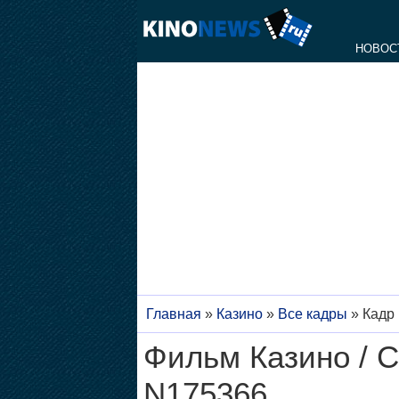
НОВОС
Главная
»
Казино
»
Все кадры
»
Кадр
Фильм Казино / C
N175366