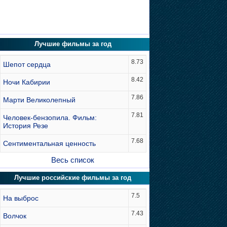
Лучшие фильмы за год
8.73
Шепот сердца
8.42
Ночи Кабирии
7.86
Марти Великолепный
7.81
Человек-бензопила. Фильм:
История Резе
7.68
Сентиментальная ценность
Весь список
Лучшие российские фильмы за год
7.5
На выброс
7.43
Волчок