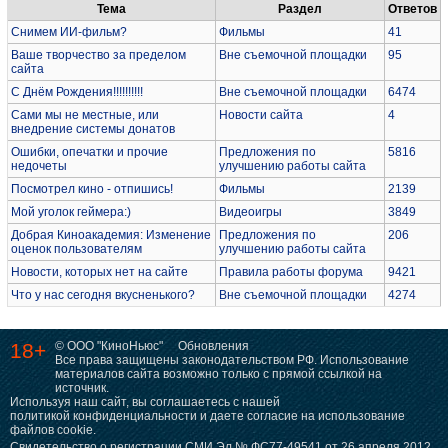
Тема
Раздел
Ответов
Снимем ИИ-фильм?
Фильмы
41
Ваше творчество за пределом
Вне съемочной площадки
95
сайта
С Днём Рождения!!!!!!!!!!
Вне съемочной площадки
6474
Сами мы не местные, или
Новости сайта
4
внедрение системы донатов
Ошибки, опечатки и прочие
Предложения по
5816
недочеты
улучшению работы сайта
Посмотрел кино - отпишись!
Фильмы
2139
Мой уголок геймера:)
Видеоигры
3849
Добрая Киноакадемия: Изменение
Предложения по
206
оценок пользователям
улучшению работы сайта
Новости, которых нет на сайте
Правила работы форума
9421
Что у нас сегодня вкусненького?
Вне съемочной площадки
4274
18+
© ООО "КиноНьюс"
Обновления
Все права защищены законодательством РФ. Использование
материалов сайта возможно только с прямой ссылкой на
источник.
Используя наш сайт, вы соглашаетесь с нашей
политикой конфиденциальности
и даете согласие на использование
файлов cookie.
Свидетельство о регистрации СМИ Эл № ФС77-49541 от 26 апреля 2012