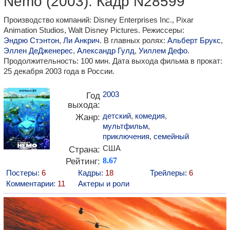
Nemo (2003). Кадр N28599
Производство компаний: Disney Enterprises Inc., Pixar
Animation Studios, Walt Disney Pictures. Режиссеры:
Эндрю Стэнтон
,
Ли Анкрич
. В главных ролях:
Альберт Брукс
,
Эллен ДеДженерес
,
Александр Гулд
,
Уиллем Дефо
.
Продолжительность: 100 мин. Дата выхода фильма в прокат:
25 декабря 2003 года в России.
2003
Год
выхода:
детский
,
комедия
,
Жанр:
мультфильм
,
приключения
,
семейный
США
Страна:
Рейтинг:
8.67
Постеры:
6
Кадры:
18
Трейлеры:
6
Комментарии:
11
Актеры и роли