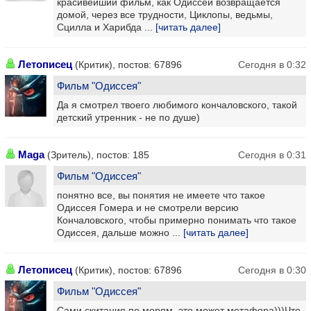
красивейший фильм, как Одиссей возвращается
домой, через все трудности, Циклопы, ведьмы,
Сцилла и Харибда ...
[читать далее]
Летописец
(Критик), постов: 67896
Сегодня в 0:32
Фильм "Одиссея"
Да я смотрел твоего любимого кончаловского, такой
детский утренник - не по душе)
Maga
(Зритель), постов: 185
Сегодня в 0:31
Фильм "Одиссея"
понятно все, вы понятия не имеете что такое
Одиссея Гомера и не смотрели версию
Кончаловского, чтобы примерно понимать что такое
Одиссея, дальше можно ...
[читать далее]
Летописец
(Критик), постов: 67896
Сегодня в 0:30
Фильм "Одиссея"
Сами скитания по морям, это может метафора)))Что