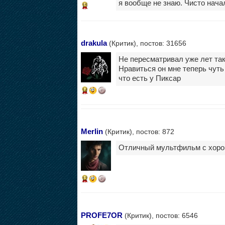
я вообще не знаю. Чисто нача
15
drakula
(Критик), постов: 31656
Не пересматривал уже лет таки
Нравиться он мне теперь чуть
что есть у Пиксар
14
Merlin
(Критик), постов: 872
Отличный мультфильм с хоро
12
PROFE7OR
(Критик), постов: 6546