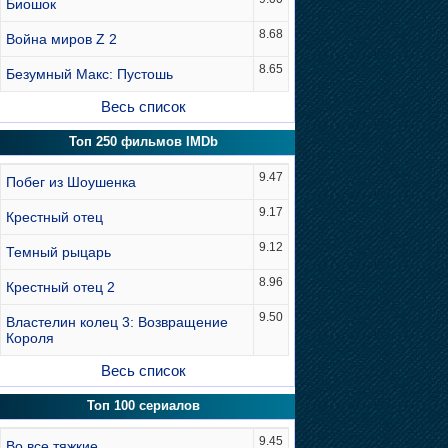
Биошок
8.68
Война миров Z 2
8.65
Безумный Макс: Пустошь
Весь список
Топ 250 фильмов IMDb
9.47
Побег из Шоушенка
9.17
Крестный отец
9.12
Темный рыцарь
8.96
Крестный отец 2
9.50
Властелин колец 3: Возвращение
Короля
Весь список
Топ 100 сериалов
9.45
Во все тяжкие