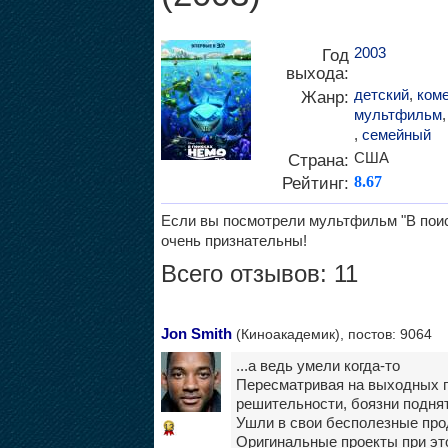
2003
Год
выхода:
детский
,
ком
Жанр:
мультфильм
,
семейный
США
Страна:
Рейтинг:
8.67
Если вы посмотрели мультфильм "В поис
очень признательны!
Всего отзывов: 11
Jon Smith
(Киноакадемик), постов: 9064
...а ведь умели когда-то
Пересматривая на выходных по
решительности, боязни подня
Ушли в свои бесполезные про
13
Оригинальные проекты при эт