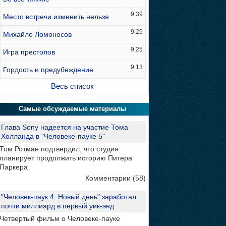
9.39
Место встречи изменить нельзя
9.29
Михайло Ломоносов
9.25
Игра престолов
9.13
Гордость и предубеждение
Весь список
Самые обсуждаемые материалы
Глава Sony надеется на участие Тома
Холланда в "Человеке-пауке 5"
Том Ротман подтвердил, что студия
планирует продолжить историю Питера
Паркера
Комментарии (58)
"Человек-паук 4: Новый день" заработал
почти миллиард в первый уик-энд
Четвертый фильм о Человеке-пауке