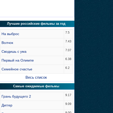
Лучшие российские фильмы за год
7.5
На выброс
7.43
Волчок
7.07
Сводишь с ума
6.38
Первый на Олимпе
6.2
Семейное счастье
Весь список
Самые ожидаемые фильмы
9.17
Грань будущего 2
9.09
Диггер
9.00