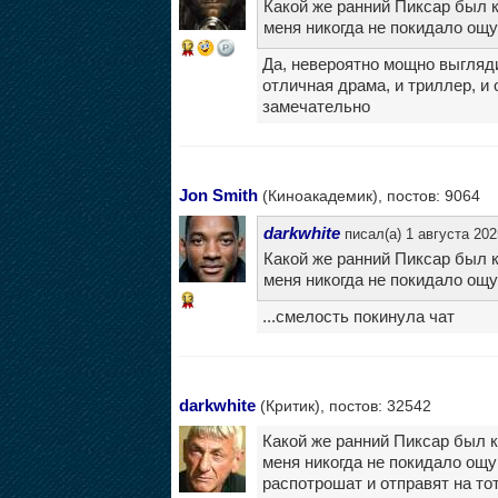
Какой же ранний Пиксар был 
меня никогда не покидало ощущ
12
Да, невероятно мощно выгляди
отличная драма, и триллер, и
замечательно
Jon Smith
(Киноакадемик), постов: 9064
darkwhite
писал(а) 1 августа 202
Какой же ранний Пиксар был 
меня никогда не покидало ощущ
13
...смелость покинула чат
darkwhite
(Критик), постов: 32542
Какой же ранний Пиксар был 
меня никогда не покидало ощу
распотрошат и отправят на то