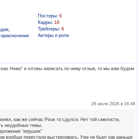
Постеры:
6
Кадры:
18
Трейлеры:
6
едия
,
Актеры и роли
,
приключения
ках Немо" и готовы написать по нему отзыв, то мы вам будем
28 июля 2026 в 16:48
нял, как же сейчас Pixar то сдулся. Нет той смелости,
ть неудобные темы.
должения "игрушек"
ом вообще перестали выстреливать. Уже не бьют как раньше