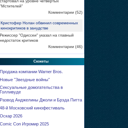
стартовал на уровне четвертых
"Мстителей"
Комментарии (52)
Кристофер Нолан обвинил современных
кинокритиков в занудстве
Режиссер "Одиссеи" указал на главный
недостаток критиков
Комментарии (46)
Сюжеты
Продажа компании Warner Bros.
Новые "Звездные войны"
Сексуальные домогательства в
Голливуде
Развод Анджелины Джоли и Брэда Питта
48-й Московский кинофестиваль
Оскар 2026
Comic Con Игромир 2025