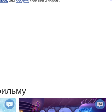
йтесь
или
введите
свой ник и пароль.
фильму
2
34