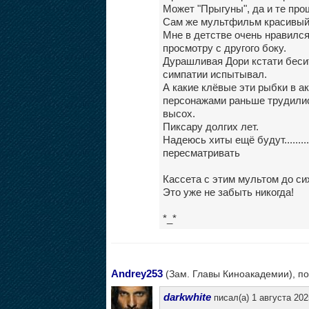
Может "Прыгуны", да и те про
Сам же мультфильм красивый
Мне в детстве очень нравился
просмотру с другого боку.
Дурашливая Дори кстати беси
симпатии испытывал.
А какие клёвые эти рыбки в ак
персонажами раньше трудилис
высох.
Пиксару долгих лет.
Надеюсь хиты ещё будут..........
пересматривать
Кассета с этим мультом до сих
Это уже не забыть никогда!
*_*
Andrey253
(Зам. Главы Киноакадемии), по
darkwhite
писал(а) 1 августа 202