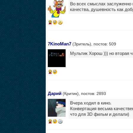
Во всех смыслах заслуженно 
качества, душевность как доб
15
7KinoMan7
(Зритель), постов: 509
Мультик Хорош ))) но вторая ч
13
Дарий
(Критик), постов: 2893
Вчера ходил в кино.
Конвертация весьма качествен
что для 3D фильм и делали)
16