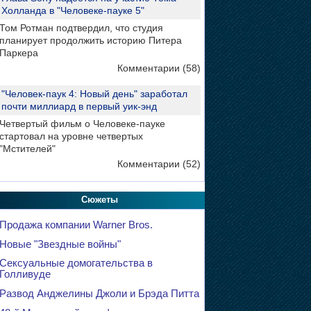
Холланда в "Человеке-пауке 5"
Том Ротман подтвердил, что студия
планирует продолжить историю Питера
Паркера
Комментарии (58)
"Человек-паук 4: Новый день" заработал
почти миллиард в первый уик-энд
Четвертый фильм о Человеке-пауке
стартовал на уровне четвертых
"Мстителей"
Комментарии (52)
Сюжеты
Продажа компании Warner Bros.
Новые "Звездные войны"
Сексуальные домогательства в
Голливуде
Развод Анджелины Джоли и Брэда Питта