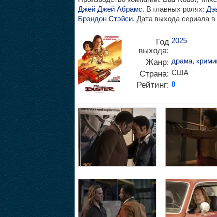
Джей Джей Абрамс
. В главных ролях:
Дэ
Брэндон Стэйси
. Дата выхода сериала в 
2025
Год
выхода:
драма
,
крими
Жанр:
США
Страна:
Рейтинг:
8