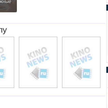
ежные
лу