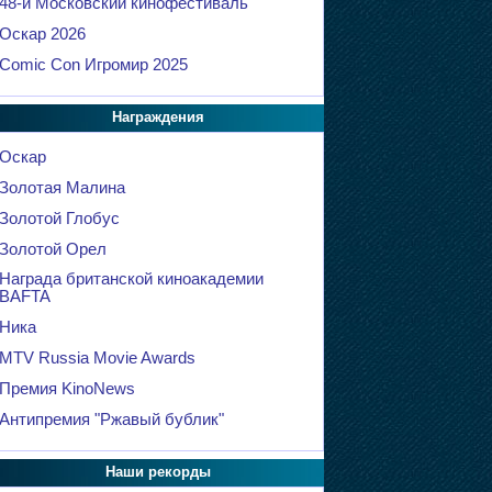
48-й Московский кинофестиваль
Оскар 2026
Comic Con Игромир 2025
Награждения
Оскар
Золотая Малина
Золотой Глобус
Золотой Орел
Награда британской киноакадемии
BAFTA
Ника
MTV Russia Movie Awards
Премия KinoNews
Антипремия "Ржавый бублик"
Наши рекорды