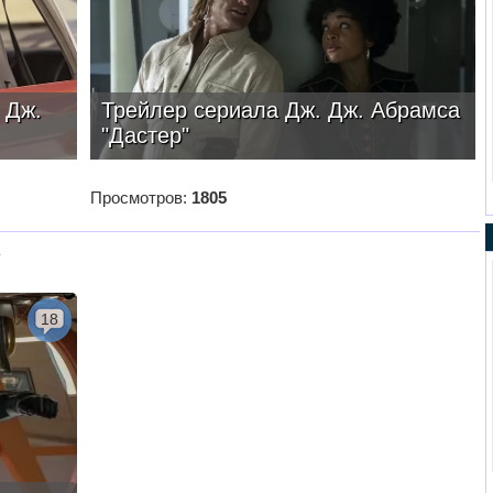
 Дж.
Трейлер сериала Дж. Дж. Абрамса
"Дастер"
Просмотров:
1805
у
18