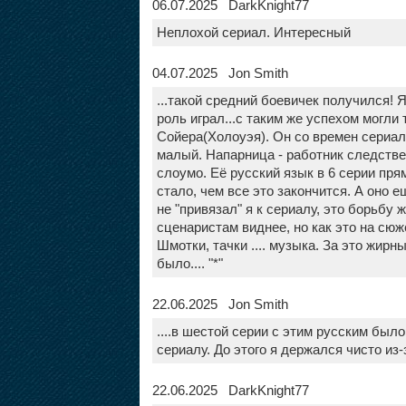
06.07.2025 DarkKnight77
Неплохой сериал. Интересный
04.07.2025 Jon Smith
...такой средний боевичек получился! 
роль играл...с таким же успехом могли 
Сойера(Холоуэя). Он со времен сериала
малый. Напарница - работник следствен
слоумо. Её русский язык в 6 серии пря
стало, чем все это закончится. А оно е
не "привязал" я к сериалу, это борьб
сценаристам виднее, но как это на сюж
Шмотки, тачки .... музыка. За это жи
было.... "*"
22.06.2025 Jon Smith
....в шестой серии с этим русским было
сериалу. До этого я держался чисто из
22.06.2025 DarkKnight77