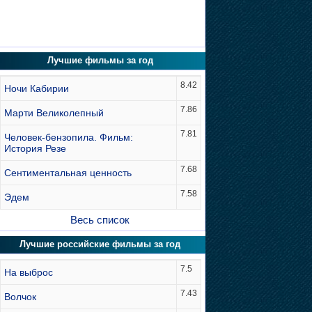
Лучшие фильмы за год
8.42
Ночи Кабирии
7.86
Марти Великолепный
7.81
Человек-бензопила. Фильм:
История Резе
7.68
Сентиментальная ценность
7.58
Эдем
Весь список
Лучшие российские фильмы за год
7.5
На выброс
7.43
Волчок