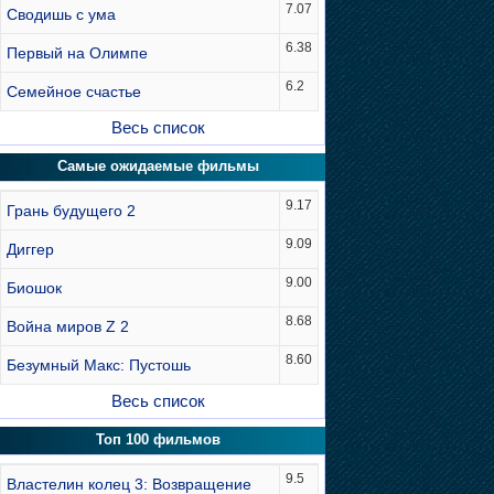
7.07
Сводишь с ума
6.38
Первый на Олимпе
6.2
Семейное счастье
Весь список
Самые ожидаемые фильмы
9.17
Грань будущего 2
9.09
Диггер
9.00
Биошок
8.68
Война миров Z 2
8.60
Безумный Макс: Пустошь
Весь список
Топ 100 фильмов
9.5
Властелин колец 3: Возвращение