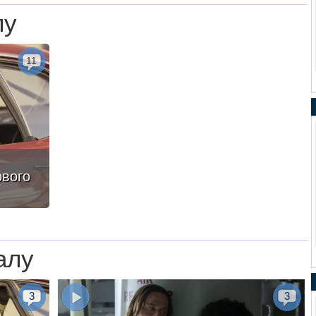
лу
11
рвого
алу
3
3