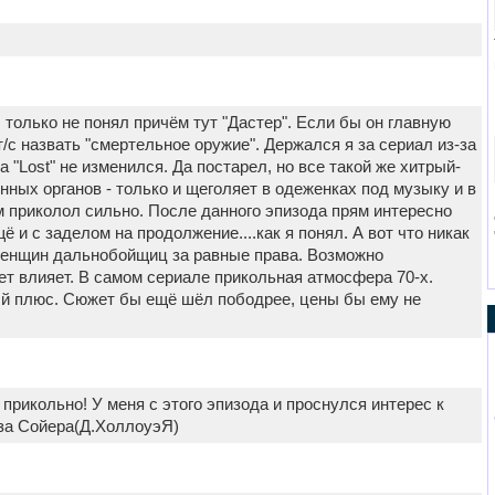
Я только не понял причём тут "Дастер". Если бы он главную
т/с назвать "смертельное оружие". Держался я за сериал из-за
 "Lost" не изменился. Да постарел, но все такой же хитрый-
ных органов - только и щеголяет в одеженках под музыку и в
м приколол сильно. После данного эпизода прям интересно
щё и с заделом на продолжение....как я понял. А вот что никак
у женщин дальнобойщиц за равные права. Возможно
ет влияет. В самом сериале прикольная атмосфера 70-х.
рный плюс. Сюжет бы ещё шёл пободрее, цены бы ему не
 прикольно! У меня с этого эпизода и проснулся интерес к
-за Сойера(Д.ХоллоуэЯ)