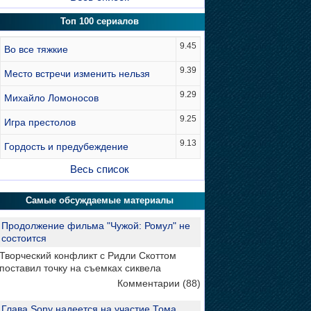
Топ 100 сериалов
9.45
Во все тяжкие
9.39
Место встречи изменить нельзя
9.29
Михайло Ломоносов
9.25
Игра престолов
9.13
Гордость и предубеждение
Весь список
Самые обсуждаемые материалы
Продолжение фильма "Чужой: Ромул" не
состоится
Творческий конфликт с Ридли Скоттом
поставил точку на съемках сиквела
Комментарии (88)
Глава Sony надеется на участие Тома