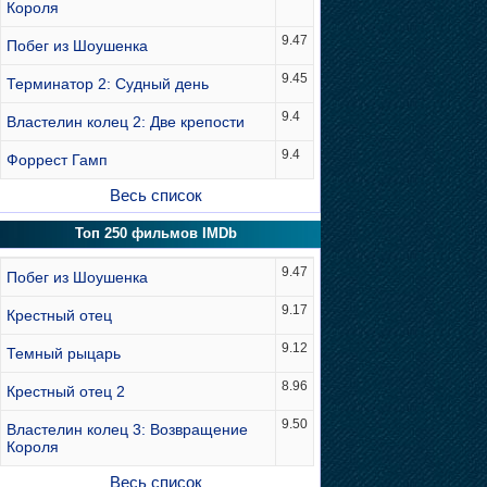
Короля
9.47
Побег из Шоушенка
9.45
Терминатор 2: Судный день
9.4
Властелин колец 2: Две крепости
9.4
Форрест Гамп
Весь список
Топ 250 фильмов IMDb
9.47
Побег из Шоушенка
9.17
Крестный отец
9.12
Темный рыцарь
8.96
Крестный отец 2
9.50
Властелин колец 3: Возвращение
Короля
Весь список