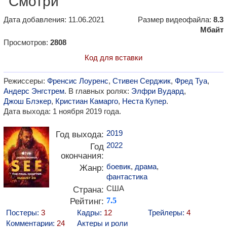
"Смотри"
Дата добавления: 11.06.2021
Размер видеофайла:
8.3
Мбайт
Просмотров:
2808
Код для вставки
Режиссеры:
Френсис Лоуренс
,
Стивен Серджик
,
Фред Туа
,
Андерс Энгстрем
. В главных ролях:
Элфри Вудард
,
Джош Блэкер
,
Кристиан Камарго
,
Неста Купер
.
Дата выхода: 1 ноября 2019 года.
2019
Год выхода:
2022
Год
окончания:
боевик
,
драма
,
Жанр:
фантастика
США
Страна:
Рейтинг:
7.5
Постеры:
3
Кадры:
12
Трейлеры:
4
Комментарии:
24
Актеры и роли