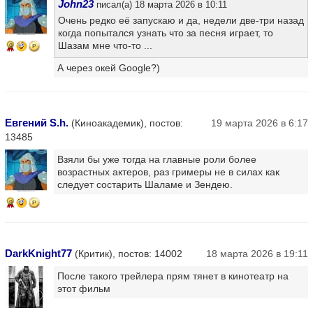
John23
писал(а) 18 марта 2026 в 10:11
Очень редко её запускаю и да, недели две-три назад
когда попытался узнать что за песня играет, то
Шазам мне что-то ...
9
А через окей Google?)
Евгений S.h.
(Киноакадемик), постов:
19 марта 2026 в 6:17
13485
Взяли бы уже тогда на главные роли более
возрастных актеров, раз гримеры не в силах как
следует состарить Шаламе и Зендею.
9
DarkKnight77
(Критик), постов: 14002
18 марта 2026 в 19:11
После такого трейлера прям тянет в кинотеатр на
этот фильм