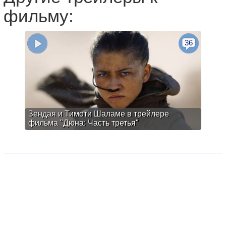
фильму:
36
Зендая и Тимоти Шаламе в трейлере
фильма "Дюна: Часть третья"