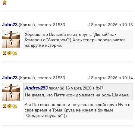
5
John23
(Критик), постов: 31533
18 марта 2026 в 10:16
Хорошо что Вильнёв не затянул с "Дюной" как
Кэмерон с "Аватаром":) Хоть теперь переключится
на другие истории.
9
John23
(Критик), постов: 31533
18 марта 2026 в 10:14
Andrey253
писал(а) 18 марта 2026 в 8:47
Не думал, что Паттинсон дримкаст на роль Шамана
А я Паттинсона даже и не узнал по трейлеру:) Ну я в
9
своё время и Тома Круза не узнал в фильме
"Солдаты неудачи":))