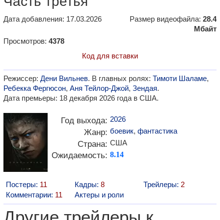
Часть третья"
Дата добавления: 17.03.2026
Размер видеофайла:
28.4
Мбайт
Просмотров:
4378
Код для вставки
Режиссер:
Дени Вильнев
. В главных ролях:
Тимоти Шаламе
,
Ребекка Фергюсон
,
Аня Тейлор-Джой
,
Зендая
.
Дата премьеры: 18 декабря 2026 года в США.
2026
Год выхода:
боевик
,
фантастика
Жанр:
США
Страна:
Ожидаемость:
8.14
Постеры:
11
Кадры:
8
Трейлеры:
2
Комментарии:
11
Актеры и роли
Другие трейлеры к