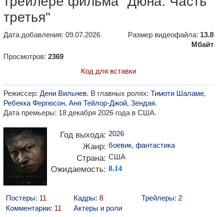
трейлере фильма "Дюна: Часть
третья"
Дата добавления: 09.07.2026
Размер видеофайла:
13.8
Мбайт
Просмотров:
2369
Код для вставки
Режиссер:
Дени Вильнев
. В главных ролях:
Тимоти Шаламе
,
Ребекка Фергюсон
,
Аня Тейлор-Джой
,
Зендая
.
Дата премьеры: 18 декабря 2026 года в США.
2026
Год выхода:
боевик
,
фантастика
Жанр:
США
Страна:
Ожидаемость:
8.14
Постеры:
11
Кадры:
8
Трейлеры:
2
Комментарии:
11
Актеры и роли