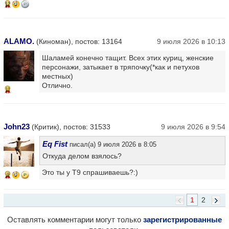
12
ALAMO.
(Киноман), постов: 13164
9 июля 2026 в 10:13
Шаламей конечно тащит. Всех этих куриц, женские
персонажи, затыкает в тряпочку(*как и петухов
местных)
Отлично.
11
John23
(Критик), постов: 31533
9 июля 2026 в 9:54
Eq Fist
писал(а) 9 июля 2026 в 8:05
Откуда делом взялось?
Это ты у Т9 спрашиваешь?:)
9
1
2
Оставлять комментарии могут только
зарегистрированные