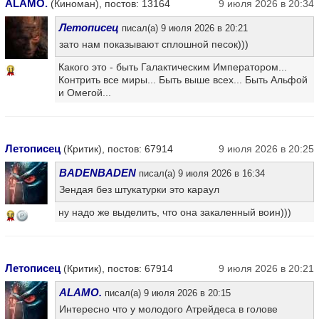
ALAMO.
(Киноман), постов: 13164
9 июля 2026 в 20:34
Летописец
писал(а) 9 июля 2026 в 20:21
зато нам показывают сплошной песок)))
Какого это - быть Галактическим Императором...
11
Контрить все миры... Быть выше всех... Быть Альфой
и Омегой...
Летописец
(Критик), постов: 67914
9 июля 2026 в 20:25
BADENBADEN
писал(а) 9 июля 2026 в 16:34
Зендая без штукатурки это караул
ну надо же выделить, что она закаленный воин)))
16
Летописец
(Критик), постов: 67914
9 июля 2026 в 20:21
ALAMO.
писал(а) 9 июля 2026 в 20:15
Интересно что у молодого Атрейдеса в голове