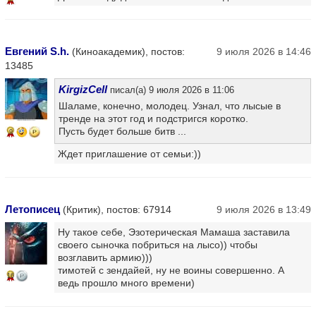
Евгений S.h.
(Киноакадемик), постов:
9 июля 2026 в 14:46
13485
KirgizCell
писал(а) 9 июля 2026 в 11:06
Шаламе, конечно, молодец. Узнал, что лысые в
тренде на этот год и подстригся коротко.
Пусть будет больше битв ...
9
Ждет приглашение от семьи:))
Летописец
(Критик), постов: 67914
9 июля 2026 в 13:49
Ну такое себе, Эзотерическая Мамаша заставила
своего сыночка побриться на лысо)) чтобы
возглавить армию)))
тимотей с зендайей, ну не воины совершенно. А
16
ведь прошло много времени)