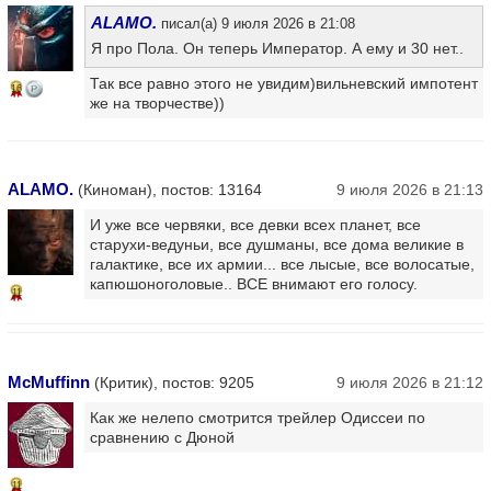
ALAMO.
писал(а) 9 июля 2026 в 21:08
Я про Пола. Он теперь Император. А ему и 30 нет..
Так все равно этого не увидим)вильневский импотент
16
же на творчестве))
ALAMO.
(Киноман), постов: 13164
9 июля 2026 в 21:13
И уже все червяки, все девки всех планет, все
старухи-ведуньи, все душманы, все дома великие в
галактике, все их армии... все лысые, все волосатые,
капюшоноголовые.. ВСЕ внимают его голосу.
11
McMuffinn
(Критик), постов: 9205
9 июля 2026 в 21:12
Как же нелепо смотрится трейлер Одиссеи по
сравнению с Дюной
11