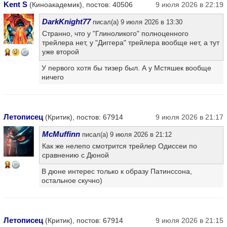
Kent S
(Киноакадемик), постов: 40506
9 июля 2026 в 22:19
DarkKnight77
писал(а) 9 июля 2026 в 13:30
Странно, что у "Глиноликого" полноценного
трейлера нет, у "Диггера" трейлера вообще нет, а тут
уже второй
14
У первого хотя бы тизер был. А у Мстяшек вообще
ничего
Летописец
(Критик), постов: 67914
9 июля 2026 в 21:17
McMuffinn
писал(а) 9 июля 2026 в 21:12
Как же нелепо смотрится трейлер Одиссеи по
сравнению с Дюной
16
В дюне интерес только к образу Патинссона,
остальное скучно)
Летописец
(Критик), постов: 67914
9 июля 2026 в 21:15