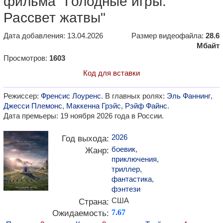
фильма "Голодные игры:
Рассвет жатвы"
Дата добавления: 13.04.2026
Размер видеофайла:
28.6
Мбайт
Просмотров:
1603
Код для вставки
Режиссер:
Френсис Лоуренс
. В главных ролях:
Эль Фаннинг
,
Джесси Племонс
,
Маккенна Грэйс
,
Рэйф Файнс
.
Дата премьеры: 19 ноября 2026 года в России.
2026
Год выхода:
боевик
,
Жанр:
приключения
,
триллер
,
фантастика
,
фэнтези
США
Страна:
Ожидаемость:
7.67