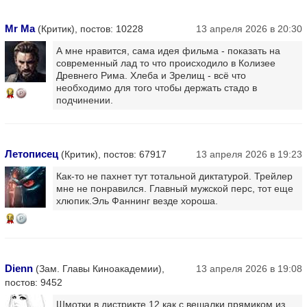
Mr Ma
(Критик), постов: 10228
13 апреля 2026 в 20:30
А мне нравится, сама идея фильма - показать на
современный лад то что происходило в Колизее
Древнего Рима. Хлеба и Зрелищ - всё что
необходимо для того чтобы держать стадо в
14
подчинении.
Летописец
(Критик), постов: 67917
13 апреля 2026 в 19:23
Как-то не пахнет тут тотальной диктатурой. Трейлер
мне не понравился. Главный мужской перс, тот еще
хлюпик.Эль Фаннинг везде хороша.
16
Dienn
(Зам. Главы Киноакадемии),
13 апреля 2026 в 19:08
постов: 9452
Шмотки в дистрикте 12 как с вешалки прямиком из