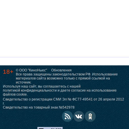
18+
© ООО "КиноНьюс"
Обновления
Все права защищены законодательством РФ. Использование
материалов сайта возможно только с прямой ссылкой на
источник.
Используя наш сайт, вы соглашаетесь с нашей
политикой конфиденциальности
и даете согласие на использование
файлов cookie.
Свидетельство о регистрации СМИ Эл № ФС77-49541 от 26 апреля 2012
г.
Свидетельство на товарный знак №542978