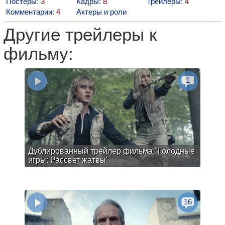
Постеры:
3
Кадры:
8
Трейлеры:
4
Комментарии:
4
Актеры и роли
Другие трейлеры к
фильму:
1
Дублированный трейлер фильма "Голодные
игры: Рассвет жатвы"
16