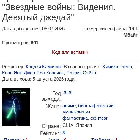
"Звездные войны: Видения.
Девятый джедай"
Дата добавления: 08.07.2026
Размер видеофайла:
16.1
Мбайт
Просмотров:
901
Код для вставки
Режиссер:
Кэндзи Камияма
. В главных ролях:
Кимико Гленн
,
Кион Янг
,
Джон Пол Карлиак
,
Патрик Сэйтц
.
Дата выхода: 5 августа 2026 года.
2026
Год
выхода:
аниме
,
биографический
,
Жанр:
мультфильм
,
фантастика
,
фэнтези
США, Япония
Страна:
Рейтинг:
5