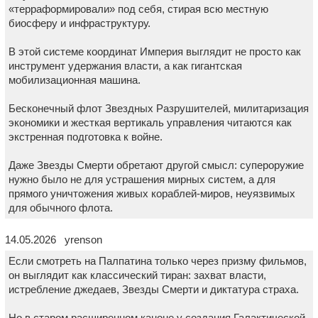
«терраформировали» под себя, стирая всю местную
биосферу и инфраструктуру.
В этой системе координат Империя выглядит не просто как
инструмент удержания власти, а как гигантская
мобилизационная машина.
Бесконечный флот Звездных Разрушителей, милитаризация
экономики и жесткая вертикаль управления читаются как
экстренная подготовка к войне.
Даже Звезды Смерти обретают другой смысл: супероружие
нужно было не для устрашения мирных систем, а для
прямого уничтожения живых кораблей-миров, неуязвимых
для обычного флота.
14.05.2026 yrenson
Если смотреть на Палпатина только через призму фильмов,
он выглядит как классический тиран: захват власти,
истребление джедаев, Звезды Смерти и диктатура страха.
Но в старом расширенном каноне у создания Галактической