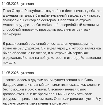
14.05.2026 yrenson
Пока Старая Республика тонула бы в бесконечных дебатах,
а джедаи пытались бы найти гуманный выход, вонги просто
пожирали бы сектор за сектором. Палпатин не строил
мягкое государство. Он собирал бесперебойный механизм,
способный мгновенно проводить решения от центра к
периферии.
В расширенной вселенной он оставался чудовищем, но
точно не был дураком. Он видел угрозу, к которой галактика
была абсолютно не готова, и выстроил Империю как
радикальный ответ на войну, которая в итоге действительно
пришла.
14.05.2026 yrenson
...заключалась в другом: вонги существовали вне Силы.
Джедаи, элита и главный щит галактики, оказались слепы и
беспомощны в бою с ними. С вонгами нельзя было
договориться, они не брали пленных и не захватывали
ресурсы в привычном смысле. Они вели религиозную войну
на уничтожение: захваченные миры они