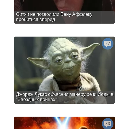
Ситхи не позволили Бену Аффлеку
пробиться вперед
27
Джордж Лукас объяснил манеру речи Йоды в
"Звездных войнах"
33