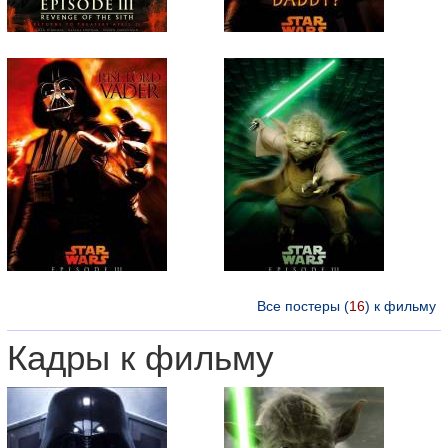
Все постеры (
16
) к фильму
Кадры к фильму