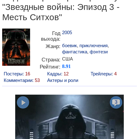
"Звездные войны: Эпизод 3 -
Месть Ситхов"
2005
Год
выхода:
боевик
,
приключения
,
Жанр:
фантастика
,
фэнтези
США
Страна:
Рейтинг:
8.91
Постеры:
16
Кадры:
12
Трейлеры:
4
Комментарии:
53
Актеры и роли
3