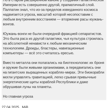
Империи есть совершенно другой, прагматичный слой.
Палпатин знал, что из-за пределов изведанного космоса
надвигается угроза, масштаб которой несопоставим с
любым внутренним восстанием — вторжение расы юужань-
вонгов.
Юужань-вонги не были очередной фракцией сепаратистов.
Это была раса из другой галактики, чья культура строилась
на абсолютной ненависти к любым механическим
технологиям. Дроиды, бластеры, навигационные
компьютеры — всё это считалось ересью.
Вместо металла они полагались на биотехнологии: их броня
и оружие были живыми организмами, а передвигались они
на гигантских выращенных кораблях-мирах. Эти биокорабли
могли управлять гравитацией, легко срывая привычные
энергетические щиты кораблей Республики и даже
обрушивая луны на планеты.
Но главная угроза
27.04.2025 MiB