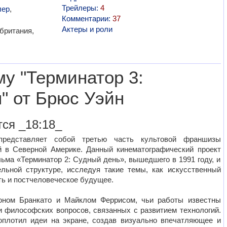
Трейлеры:
4
лер
,
Комментарии:
37
Актеры и роли
британия,
у "Терминатор 3:
" от Брюс Уэйн
ся _18:18_
представляет собой третью часть культовой франшизы
й в Северной Америке. Данный кинематографический проект
ьма «Терминатор 2: Судный день», вышедшего в 1991 году, и
льной структуре, исследуя такие темы, как искусственный
ть и постчеловеческое будущее.
ном Бранкато и Майклом Феррисом, чьи работы известны
и философских вопросов, связанных с развитием технологий.
плотил идеи на экране, создав визуально впечатляющее и