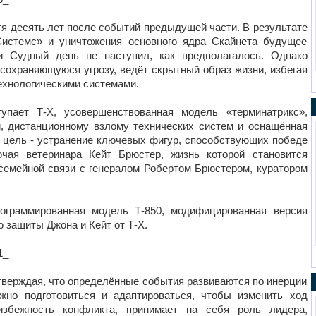
я десять лет после событий предыдущей части. В результате
Системс» и уничтожения основного ядра Скайнета будущее
 и Судный день не наступил, как предполагалось. Однако
сохраняющуюся угрозу, ведёт скрытный образ жизни, избегая
ехнологическими системами.
пает Т-Х, усовершенствованная модель «терминатрикс»,
, дистанционному взлому технических систем и оснащённая
 цель - устранение ключевых фигур, способствующих победе
ючая ветеринара Кейт Брюстер, жизнь которой становится
семейной связи с генералом Робертом Брюстером, куратором
ограммированная модель Т-850, модифицированная версия
 защиты Джона и Кейт от Т-Х.
1_
тверждая, что определённые события развиваются по инерции
жно подготовиться и адаптироваться, чтобы изменить ход
избежность конфликта, принимает на себя роль лидера,