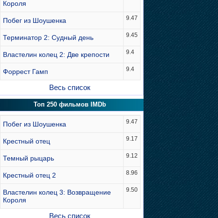
Короля
9.47
Побег из Шоушенка
9.45
Терминатор 2: Судный день
9.4
Властелин колец 2: Две крепости
9.4
Форрест Гамп
Весь список
Топ 250 фильмов IMDb
9.47
Побег из Шоушенка
9.17
Крестный отец
9.12
Темный рыцарь
8.96
Крестный отец 2
9.50
Властелин колец 3: Возвращение
Короля
Весь список