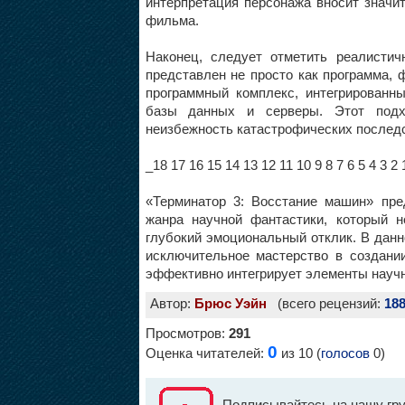
интерпретация персонажа вносит значи
фильма.
Наконец, следует отметить реалистич
представлен не просто как программа,
программный комплекс, интегрированн
базы данных и серверы. Этот подх
неизбежность катастрофических последс
_18 17 16 15 14 13 12 11 10 9 8 7 6 5 4 3 2 
«Терминатор 3: Восстание машин» пре
жанра научной фантастики, который 
глубокий эмоциональный отклик. В дан
исключительное мастерство в создани
эффективно интегрирует элементы науч
Автор:
Брюс Уэйн
(всего рецензий:
18
Просмотров:
291
0
Оценка читателей:
из 10 (
голосов
0)
Подписывайтесь на нашу гру