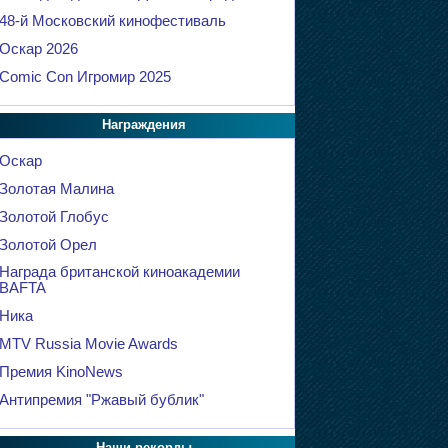
48-й Московский кинофестиваль
Оскар 2026
Comic Con Игромир 2025
Награждения
Оскар
Золотая Малина
Золотой Глобус
Золотой Орел
Награда британской киноакадемии
BAFTA
Ника
MTV Russia Movie Awards
Премия KinoNews
Антипремия "Ржавый бублик"
Наши рекорды