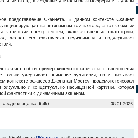
тельный вклад в создание уникальной атмосферы и глубины
ное представление Скайнета. В данном контексте Скайнет
 функционирующая на автономном компьютере, а как сложный
ый в широкий спектр систем, включая военные платформы,
од делает его фактически неуязвимым и подчёркивает
твий.
1_
дставляет собой пример кинематографического воплощения
не только удерживает внимание аудитории, но и вызывает
ном контексте режиссёр Джонатан Мостоу продемонстрировал
и визуально и концептуально насыщенной картины, которая
ной фантастики с динамичным экшеном.
8
, средняя оценка:
8.89
)
08.01.2026
ппу KinoNews.ru
ВКонтакте
, чтобы оперативно следить за