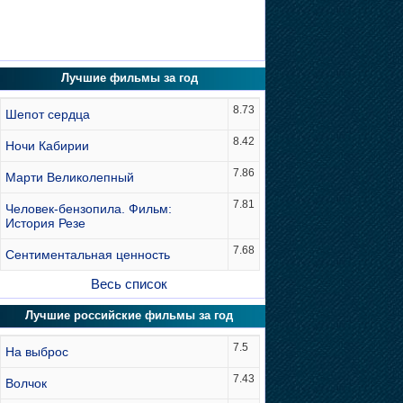
Лучшие фильмы за год
8.73
Шепот сердца
8.42
Ночи Кабирии
7.86
Марти Великолепный
7.81
Человек-бензопила. Фильм:
История Резе
7.68
Сентиментальная ценность
Весь список
Лучшие российские фильмы за год
7.5
На выброс
7.43
Волчок