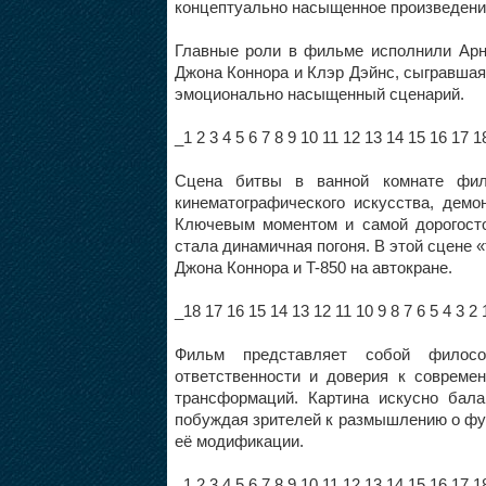
концептуально насыщенное произведени
Главные роли в фильме исполнили Арн
Джона Коннора и Клэр Дэйнс, сыгравша
эмоционально насыщенный сценарий.
_1 2 3 4 5 6 7 8 9 10 11 12 13 14 15 16 17 1
Сцена битвы в ванной комнате фил
кинематографического искусства, дем
Ключевым моментом и самой дорогосто
стала динамичная погоня. В этой сцене 
Джона Коннора и T-850 на автокране.
_18 17 16 15 14 13 12 11 10 9 8 7 6 5 4 3 2 
Фильм представляет собой филосо
ответственности и доверия к совреме
трансформаций. Картина искусно бал
побуждая зрителей к размышлению о фу
её модификации.
_1 2 3 4 5 6 7 8 9 10 11 12 13 14 15 16 17 1