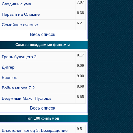
7.07
Сводишь с ума
6.38
Первый на Олимпе
6.2
Семейное счастье
Весь список
Самые ожидаемые фильмы
9.17
Грань будущего 2
9.09
Диггер
9.00
Биошок
8.68
Война миров Z 2
8.65
Безумный Макс: Пустошь
Весь список
Топ 100 фильмов
9.5
Властелин колец 3: Возвращение