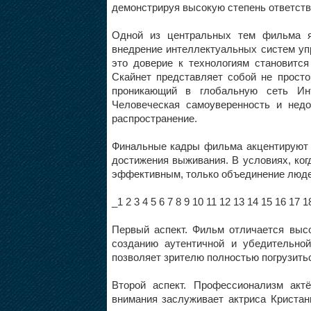
демонстрируя высокую степень ответств
Одной из центральных тем фильма я
внедрение интеллектуальных систем упр
это доверие к технологиям становится
Скайнет представляет собой не просто
проникающий в глобальную сеть Инт
Человеческая самоуверенность и нед
распространение.
Финальные кадры фильма акцентируют 
достижения выживания. В условиях, ко
эффективным, только объединение люде
_1 2 3 4 5 6 7 8 9 10 11 12 13 14 15 16 17 1
Первый аспект. Фильм отличается выс
созданию аутентичной и убедительно
позволяет зрителю полностью погрузитьс
Второй аспект. Профессионализм акт
внимания заслуживает актриса Криста