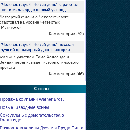
"Человек-паук 4: Новый день" заработал
почти миллиард в первый уик-энд
Четвертый фильм о Человеке-пауке
стартовал на уровне четвертых
"Мстителей"
Комментарии (52)
"Человек-паук 4: Новый день" показал
лучший премьерный день в истории
Фильм с участием Тома Холланда и
Зендаи переписывает историю мирового
проката
Комментарии (46)
Сюжеты
Продажа компании Warner Bros.
Новые "Звездные войны"
Сексуальные домогательства в
Голливуде
Развод Анджелины Джоли и Брэда Питта