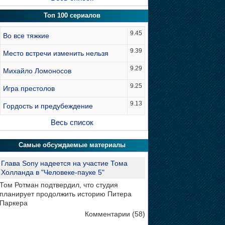
Топ 100 сериалов
9.45
Во все тяжкие
9.39
Место встречи изменить нельзя
9.29
Михайло Ломоносов
9.25
Игра престолов
9.13
Гордость и предубеждение
Весь список
Самые обсуждаемые материалы
Глава Sony надеется на участие Тома
Холланда в "Человеке-пауке 5"
Том Ротман подтвердил, что студия
планирует продолжить историю Питера
Паркера
Комментарии (58)