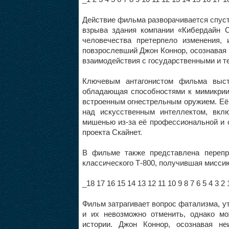
Действие фильма разворачивается спуст
взрыва здания компании «Кибердайн 
человечества претерпело изменения,
повзрослевший Джон Коннор, осознавая 
взаимодействия с государственными и т
Ключевым антагонистом фильма высту
обладающая способностями к мимикрии
встроенным огнестрельным оружием. Её
над искусственным интеллектом, вкл
мишенью из-за её профессиональной и 
проекта Скайнет.
В фильме также представлена перепр
классического Т-800, получившая миссию
_18 17 16 15 14 13 12 11 10 9 8 7 6 5 4 3 2 
Фильм затрагивает вопрос фатализма, у
и их невозможно отменить, однако мо
истории. Джон Коннор, осознавая не