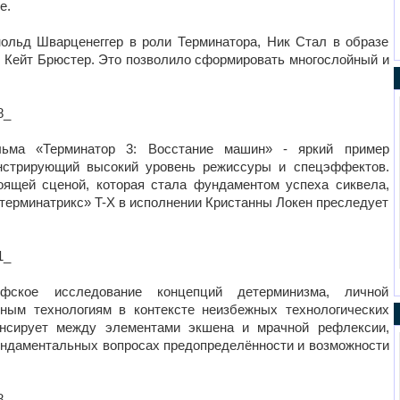
е.
ольд Шварценеггер в роли Терминатора, Ник Стал в образе
я Кейт Брюстер. Это позволило сформировать многослойный и
8_
ьма «Терминатор 3: Восстание машин» - яркий пример
онстрирующий высокий уровень режиссуры и спецэффектов.
ящей сценой, которая стала фундаментом успеха сиквела,
«терминатрикс» T-X в исполнении Кристанны Локен преследует
1_
фское исследование концепций детерминизма, личной
нным технологиям в контексте неизбежных технологических
ансирует между элементами экшена и мрачной рефлексии,
ндаментальных вопросах предопределённости и возможности
8_