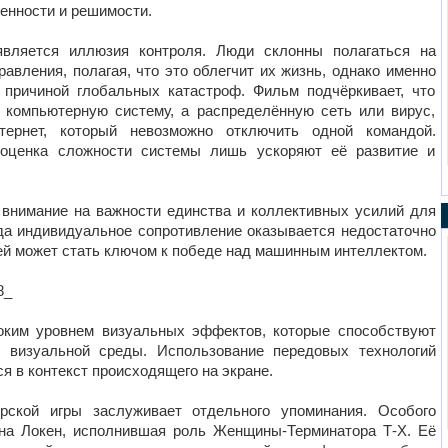
енности и решимости.
вляется иллюзия контроля. Люди склонны полагаться на
авления, полагая, что это облегчит их жизнь, однако именно
 причиной глобальных катастроф. Фильм подчёркивает, что
 компьютерную систему, а распределённую сеть или вирус,
ернет, который невозможно отключить одной командой.
ооценка сложности системы лишь ускоряют её развитие и
внимание на важности единства и коллективных усилий для
гда индивидуальное сопротивление оказывается недостаточно
й может стать ключом к победе над машинным интеллектом.
8_
оким уровнем визуальных эффектов, которые способствуют
й визуальной среды. Использование передовых технологий
я в контекст происходящего на экране.
ёрской игры заслуживает отдельного упоминания. Особого
нна Локен, исполнившая роль Женщины-Терминатора Т-Х. Её