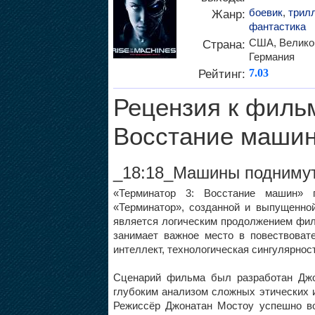
боевик
,
трил
Жанр:
фантастика
США, Велико
Страна:
Германия
Рейтинг:
7.03
Рецензия к фильм
Восстание машин
_18:18_Машины поднимут
«Терминатор 3: Восстание машин» 
«Терминатор», созданной и выпущенно
является логическим продолжением фил
занимает важное место в повествовате
интеллект, технологическая сингулярнос
Сценарий фильма был разработан Джо
глубоким анализом сложных этических 
Режиссёр Джонатан Мостоу успешно во