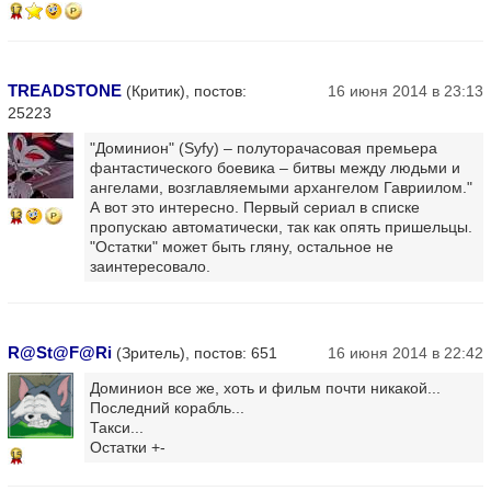
17
TREADSTONE
(Критик), постов:
16 июня 2014 в 23:13
25223
"Доминион" (Syfy) – полуторачасовая премьера
фантастического боевика – битвы между людьми и
ангелами, возглавляемыми архангелом Гавриилом."
А вот это интересно. Первый сериал в списке
13
пропускаю автоматически, так как опять пришельцы.
"Остатки" может быть гляну, остальное не
заинтересовало.
R@St@F@Ri
(Зритель), постов: 651
16 июня 2014 в 22:42
Доминион все же, хоть и фильм почти никакой...
Последний корабль...
Такси...
Остатки +-
15