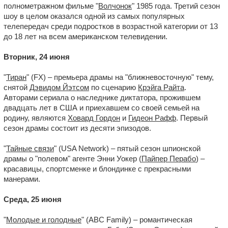
полнометражном фильме "
Волчонок
" 1985 года. Третий сезон
шоу в целом оказался одной из самых популярных
телепередач среди подростков в возрастной категории от 13
до 18 лет на всем американском телевидении.
Вторник, 24 июня
"
Тиран
" (FX) – премьера драмы на "ближневосточную" тему,
снятой
Дэвидом Йэтсом
по сценарию
Крэйга Райта
.
Авторами сериала о наследнике диктатора, прожившем
двадцать лет в США и приехавшем со своей семьей на
родину, являются
Ховард Гордон
и
Гидеон Рафф
. Первый
сезон драмы состоит из десяти эпизодов.
"
Тайные связи
" (USA Network) – пятый сезон шпионской
драмы о "полевом" агенте Энни Уокер (
Пайпер Перабо
) –
красавицы, спортсменке и блондинке с прекрасными
манерами.
Среда, 25 июня
"
Молодые и голодные
" (ABC Family) – романтическая