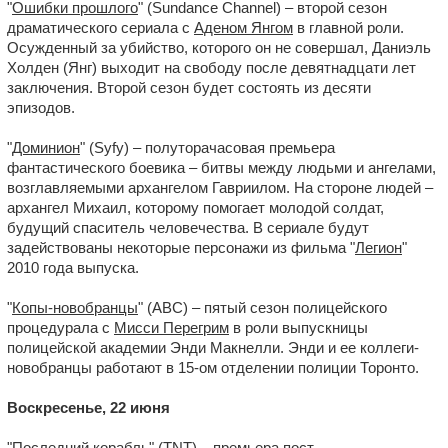
"
Ошибки прошлого
" (Sundance Channel) – второй сезон
драматического сериала с
Аденом Янгом
в главной роли.
Осужденный за убийство, которого он не совершал, Даниэль
Холден (Янг) выходит на свободу после девятнадцати лет
заключения. Второй сезон будет состоять из десяти
эпизодов.
"
Доминион
" (Syfy) – полуторачасовая премьера
фантастического боевика – битвы между людьми и ангелами,
возглавляемыми архангелом Гавриилом. На стороне людей –
архангел Михаил, которому помогает молодой солдат,
будущий спаситель человечества. В сериале будут
задействованы некоторые персонажи из фильма "
Легион
"
2010 года выпуска.
"
Копы-новобранцы
" (ABC) – пятый сезон полицейского
процедурала с
Мисси Перегрим
в роли выпускницы
полицейской академии Энди Макнелли. Энди и ее коллеги-
новобранцы работают в 15-ом отделении полиции Торонто.
Воскресенье, 22 июня
"
Последний корабль
" (TNT) – премьера пост-