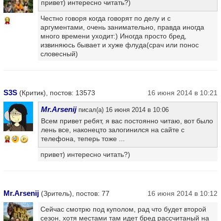
привет) интересно читать?)
Честно говоря когда говорят по делу и с
13
аргументами, очень занимательно, правда иногда
много времени уходит:) Иногда просто бред,
извиняюсь бывает и хуже флуда(срач или понос
словесный)
S3S
(Критик), постов: 13573
16 июня 2014 в 10:21
Mr.Arsenij
писал(а) 16 июня 2014 в 10:06
Всем привет ребят, я вас постоянно читаю, вот было
лень все, наконецто залогинился на сайте с
телефона, теперь тоже ...
16
привет) интересно читать?)
Mr.Arsenij
(Зритель), постов: 77
16 июня 2014 в 10:12
Сейчас смотрю под куполом, рад что будет второй
сезон, хотя местами там идет бред рассчитаный на