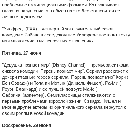
проблемы с иммиграционными формами. Кэт закрывает
глаза на нарушение, а в обмен на это Лео становится ее
личным водителем.
"
Уилфред
" (FXX) – четвертый заключительный сезон
комедии о Райане и соседском псе Уилфреде поставит точку
или многоточие в их непростых отношениях.
Пятница, 27 июня
"
Девушка познает мир
" (Disney Channel) – премьера ситкома,
сиквела комедии "
Парень познает мир
". Сериал расскажет о
дочери главных героев сериала "
Парень познает мир
" Кори (
Бен Сэвадж
) и Топанги Мэтью (
Даниель Фишел
), Райли (
Роуэн Бланчард
) и ее лучшей подруге Майе (
Сабрина Карпентер
). Семиклассницы сталкиваются с
первыми проблемами взрослой жизни. Сэвадж, Фишел и
многие другие актеры из оригинального сериала вернутся к
своим ролям в новой комедии.
Воскресенье, 29 июня