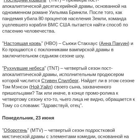
апокалиптической десятисерийной драмы, основанной на
одноименном романе Уильяма Бринкли. После того, как
пандемия убила 80 процентов населения Земли, команда
уцелевшего корабля ВМС США пытается найти способ по
спасению человечества.
"
Настоящая кровь
" (HBO) – Сьюки Стакхаус (
Анна Пакуин
) и
Ко прощаются с поклонниками вампирской драмы в
заключительном седьмом сезоне шоу.
"
Рухнувшие небеса
" (TNT) – четвертый сезон пост-
апокалиптической драмы, исполнительным продюсером
которой числится
Стивен Спилберг
. Найдет ли в этом сезоне
Том Мэнсон (
Ной Уайл
) своего сына, захваченного
пришельцами? Так или иначе, в конце промо-ролика к
четвертому сезону кто-то, чьего лица не видно, обращается к
Тому со словами: "Здравствуй, отец".
Понедельник, 23 июня
"
Оборотень
" (MTV) – четвертый сезон подростковой
мистической драмы с элементами комедии, основанной на