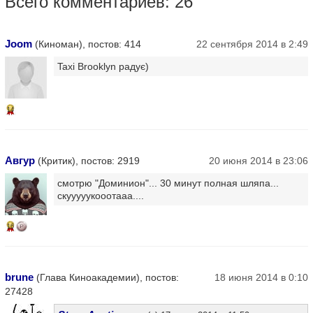
Всего комментариев: 26
Joom
(Киноман), постов: 414
22 сентября 2014 в 2:49
Taxi Brooklyn радує)
14
Авгур
(Критик), постов: 2919
20 июня 2014 в 23:06
смотрю "Доминион"... 30 минут полная шляпа...
скууууукооотааа....
16
brune
(Глава Киноакадемии), постов:
18 июня 2014 в 0:10
27428