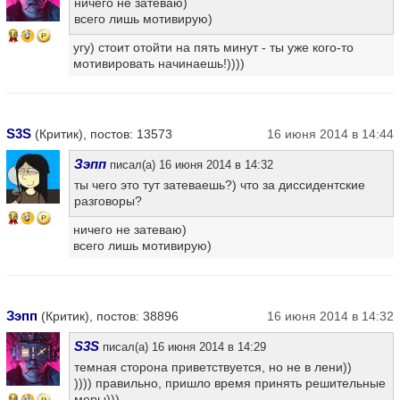
ничего не затеваю)
всего лишь мотивирую)
16
угу) стоит отойти на пять минут - ты уже кого-то
мотивировать начинаешь!))))
S3S
(Критик), постов: 13573
16 июня 2014 в 14:44
Зэпп
писал(а) 16 июня 2014 в 14:32
ты чего это тут затеваешь?) что за диссидентские
разговоры?
16
ничего не затеваю)
всего лишь мотивирую)
Зэпп
(Критик), постов: 38896
16 июня 2014 в 14:32
S3S
писал(а) 16 июня 2014 в 14:29
темная сторона приветствуется, но не в лени))
)))) правильно, пришло время принять решительные
меры)))
16