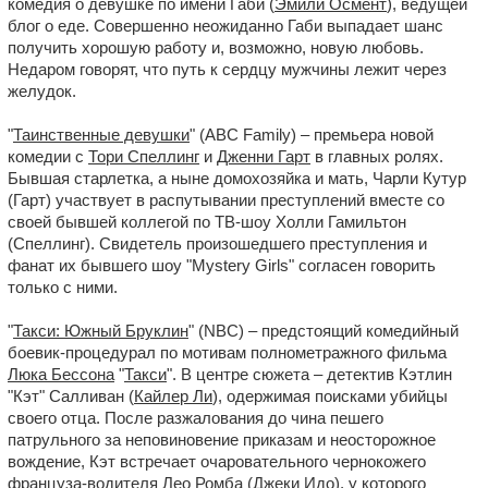
комедия о девушке по имени Габи (
Эмили Осмент
), ведущей
блог о еде. Совершенно неожиданно Габи выпадает шанс
получить хорошую работу и, возможно, новую любовь.
Недаром говорят, что путь к сердцу мужчины лежит через
желудок.
"
Таинственные девушки
" (ABC Family) – премьера новой
комедии с
Тори Спеллинг
и
Дженни Гарт
в главных ролях.
Бывшая старлетка, а ныне домохозяйка и мать, Чарли Кутур
(Гарт) участвует в распутывании преступлений вместе со
своей бывшей коллегой по ТВ-шоу Холли Гамильтон
(Спеллинг). Свидетель произошедшего преступления и
фанат их бывшего шоу "Mystery Girls" согласен говорить
только с ними.
"
Такси: Южный Бруклин
" (NBC) – предстоящий комедийный
боевик-процедурал по мотивам полнометражного фильма
Люка Бессона
"
Такси
". В центре сюжета – детектив Кэтлин
"Кэт" Салливан (
Кайлер Ли
), одержимая поисками убийцы
своего отца. После разжалования до чина пешего
патрульного за неповиновение приказам и неосторожное
вождение, Кэт встречает очаровательного чернокожего
француза-водителя Лео Ромба (
Джеки Идо
), у которого