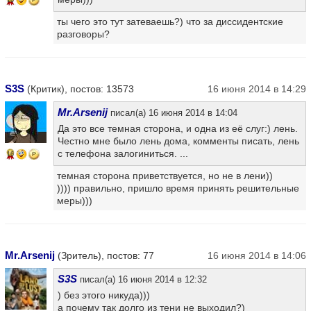
ты чего это тут затеваешь?) что за диссидентские
разговоры?
S3S
(Критик), постов: 13573
16 июня 2014 в 14:29
Mr.Arsenij
писал(а) 16 июня 2014 в 14:04
Да это все темная сторона, и одна из её слуг:) лень.
Честно мне было лень дома, комменты писать, лень
с телефона залогиниться. ...
16
темная сторона приветствуется, но не в лени))
)))) правильно, пришло время принять решительные
меры)))
Mr.Arsenij
(Зритель), постов: 77
16 июня 2014 в 14:06
S3S
писал(а) 16 июня 2014 в 12:32
) без этого никуда)))
а почему так долго из тени не выходил?)