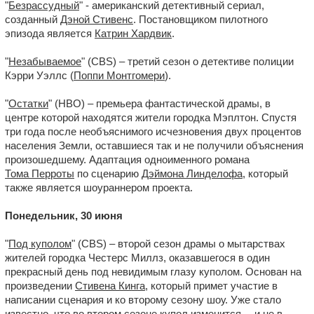
"
Безрассудный
" - американский детективный сериал,
созданный
Дэной Стивенс
. Постановщиком пилотного
эпизода является
Катрин Хардвик
.
"
Незабываемое
" (CBS) – третий сезон о детективе полиции
Кэрри Уэллс (
Поппи Монтгомери
).
"
Остатки
" (HBO) – премьера фантастической драмы, в
центре которой находятся жители городка Мэплтон. Спустя
три года после необъяснимого исчезновения двух процентов
населения Земли, оставшиеся так и не получили объяснения
произошедшему. Адаптация одноименного романа
Тома Перроты
по сценарию
Дэймона Линделофа
, который
также является шоураннером проекта.
Понедельник, 30 июня
"
Под куполом
" (CBS) – второй сезон драмы о мытарствах
жителей городка Честерс Миллз, оказавшегося в один
прекрасный день под невидимым глазу куполом. Основан на
произведении
Стивена Кинга
, который примет участие в
написании сценария и ко второму сезону шоу. Уже стало
известно, что во втором сезоне купол изменится… и не в