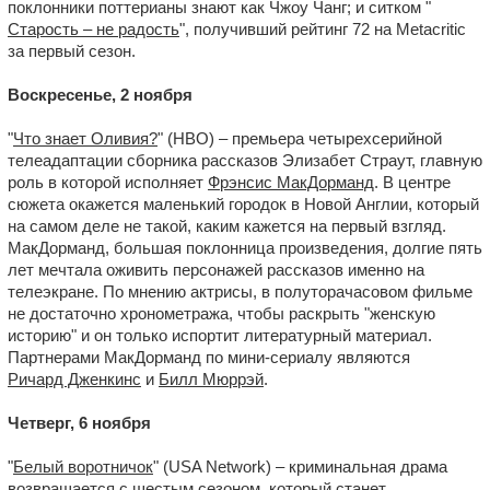
поклонники поттерианы знают как Чжоу Чанг; и ситком "
Старость – не радость
", получивший рейтинг 72 на Metacritic
за первый сезон.
Воскресенье, 2 ноября
"
Что знает Оливия?
" (HBO) – премьера четырехсерийной
телеадаптации сборника рассказов Элизабет Страут, главную
роль в которой исполняет
Фрэнсис МакДорманд
. В центре
сюжета окажется маленький городок в Новой Англии, который
на самом деле не такой, каким кажется на первый взгляд.
МакДорманд, большая поклонница произведения, долгие пять
лет мечтала оживить персонажей рассказов именно на
телеэкране. По мнению актрисы, в полуторачасовом фильме
не достаточно хронометража, чтобы раскрыть "женскую
историю" и он только испортит литературный материал.
Партнерами МакДорманд по мини-сериалу являются
Ричард Дженкинс
и
Билл Мюррэй
.
Четверг, 6 ноября
"
Белый воротничок
" (USA Network) – криминальная драма
возвращается с шестым сезоном, который станет