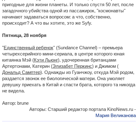
пригодные для жизни планеты. И только спустя 50 лет, после
загадочного убийства одной из пассажирок, "космонавты"
начинают задаваться вопросом: а что, собственно,
происходит? А что вы хотите, это же Syfy.
Пятница, 28 ноября
"
Единственный ребенок
" (Sundance Channel) – премьера
четырехсерийного мини-сериала, в центре которого юная
китаянка Мэй (
Кэти Льюнг
), удочеренная британцами
Артертонами, Катерин (
Элизабет Перкинс
) и Джимом (
Дональд Самптер
). Однажды из Гуанчжоу, откуда Мэй родом,
раздается звонок ее биологической матери. Она умоляет
девушку приехать в Китай и спасти брата, которого та никогда
не видела.
Автор: brune
Авторы: Старший редактор портала KinoNews.ru -
Мария Великанова