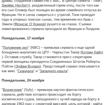
драмы, созданной совместно с BBC. В центре сюжета - Тони (
Джеймс Несбитт
), раздавленный горем отец, после того как
его сын Оливер был похищен во время семейного отпуска во
Франции. Не в силах смириться с утратой, Тони проводит
годы в упорных поисках сынах, тем временем его брак с
Эмили (
Фрэнсис О`Коннор
) рушится на глазах. Съемки
лимитированного сериала проходили во Франции и Лондоне.
Понедельник, 17 ноября
"
Положение дел
" (NBC) – премьера сериала о еще одной
блондинке-аналитике из ЦРУ - Чарльстон Такер (
Кэтрин Хайгл
). Оставив службу, Такер становится пресс-секретарем
первой женщины-президента Соединенных Штатов Роберты
Пэйтон (
Элфри Вудард
). Предстоящий сериал описывается
как микс "
Скандала
" и "
Западного крыла
".
Понедельник, 24 ноября
"
Вознесение
" (Syfy) – премьера научно-фантастического
сериала, действие которого происходит на борту
космического судна, запущенного с кучей народа на борту в
далеком 1963 году с секретной миссией, цель которой - найти