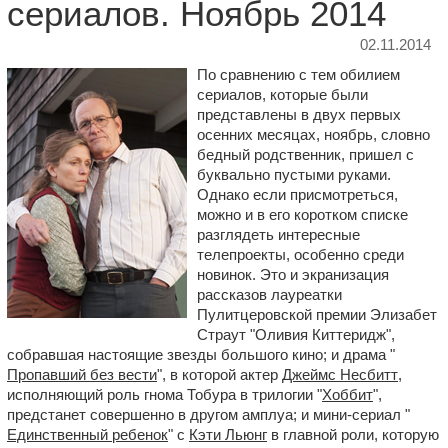
сериалов. Ноябрь 2014
02.11.2014
По сравнению с тем обилием
сериалов, которые были
представлены в двух первых
осенних месяцах, ноябрь, словно
бедный родственник, пришел с
буквально пустыми руками.
Однако если присмотреться,
можно и в его коротком списке
разглядеть интересные
телепроекты, особенно среди
новинок. Это и экранизация
рассказов лауреатки
Пулитцеровской премии Элизабет
Страут "Оливия Киттеридж",
собравшая настоящие звезды большого кино; и драма "
Пропавший без вести
", в которой актер
Джеймс Несбитт
,
исполняющий роль гнома Тобура в трилогии "
Хоббит
",
предстанет совершенно в другом амплуа; и мини-сериал "
Единственный ребенок
" с
Кэти Льюнг
в главной роли, которую