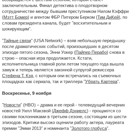
заключительным. Финал детектива о плодотворном
сотрудничестве между бывшим преступником Нилом Кэффри
(
Мэтт Бомер
) и агентом ФБР Питером Берком (
Тим ДиКей
), по
словам президента канала, будет "восхитительным и
шокирующим".
"
Тайные связи
" (USA Network) – взяв небольшую передышку
после драматических событий, произошедших в десятом
эпизоде пятого сезона, Энни Уокер (
Пайпер Перабо
) снова в
строю – опасная игра продолжается. Кстати,
исполнительница главной роли летом текущего года вышла
замуж и теперь является законной супругой режиссера
Стефена Т. Кэя,
с которым они встречались на съемочных
площадках как сериала, так и триллера "
Убрать Картера
".
Воскресенье, 9 ноября
"
Новости
" (HBO) – драма и ее герой - телеведущий вечерних
новостей Уилл Макэвой (
Джефф Дэниелс
) - прощаются со
своими поклонниками в третьем сезоне, состоящим из шести
эпизодов. Критики высоко оценили работу актера, лауреата
премии "Эмми 2013" и номинанта "
Золотого глобуса
".