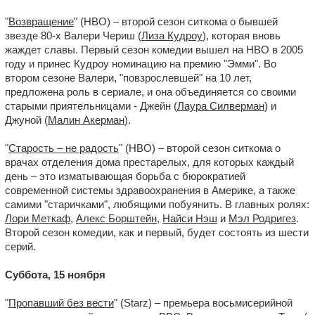
"
Возвращение
" (HBO) – второй сезон ситкома о бывшей
звезде 80-х Валери Чериш (
Лиза Кудроу
), которая вновь
жаждет славы. Первый сезон комедии вышел на HBO в 2005
году и принес Кудроу номинацию на премию "Эмми". Во
втором сезоне Валери, "повзрослевшей" на 10 лет,
предложена роль в сериале, и она объединяется со своими
старыми приятельницами - Джейн (
Лаура Силверман
) и
Джуной (
Малин Акерман
).
"
Старость – не радость
" (HBO) – второй сезон ситкома о
врачах отделения дома престарелых, для которых каждый
день – это изматывающая борьба с бюрократией
современной системы здравоохранения в Америке, а также
самими "старичками", любящими побуянить. В главных ролях:
Лори Меткаф
,
Алекс Борштейн
,
Найси Нэш
и
Мэл Родригез
.
Второй сезон комедии, как и первый, будет состоять из шести
серий.
Суббота, 15 ноября
"
Пропавший без вести
" (Starz) – премьера восьмисерийной