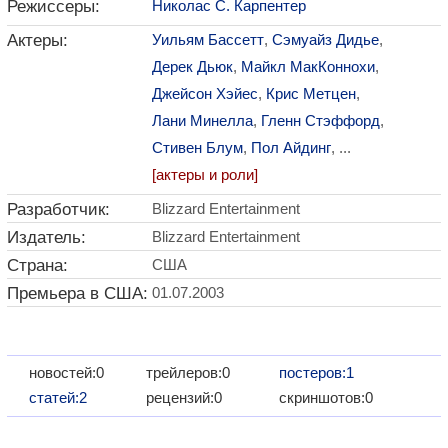
Режиссеры:
Николас С. Карпентер
Актеры:
Уильям Бассетт
,
Сэмуайз Дидье
,
Дерек Дьюк
,
Майкл МакКоннохи
,
Джейсон Хэйес
,
Крис Метцен
,
Лани Минелла
,
Гленн Стэффорд
,
Стивен Блум
,
Пол Айдинг
, ...
[актеры и роли]
Разработчик:
Blizzard Entertainment
Издатель:
Blizzard Entertainment
Страна:
США
Премьера в США:
01.07.2003
новостей:0
трейлеров:0
постеров:1
статей:2
рецензий:0
скриншотов:0