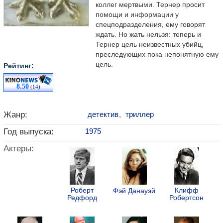
коллег мертвыми. Тернер просит
помощи и информации у
спецподразделения, ему говорят
ждать. Но жать нельзя: теперь и
Тернер цель неизвестных убийц,
преследующих пока непонятную ему
цель.
Рейтинг:
8.50
(14)
Жанр:
детектив
,
триллер
Год выпуска:
1975
Актеры:
Роберт
Клифф
Фэй Данауэй
Редфорд
Робертсон