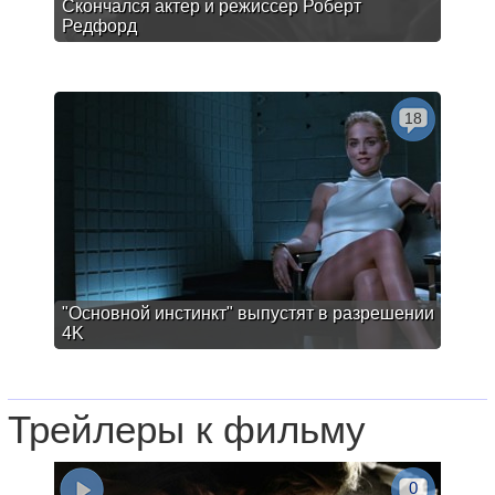
Скончался актер и режиссер Роберт
Редфорд
18
"Основной инстинкт" выпустят в разрешении
4K
Трейлеры к фильму
0