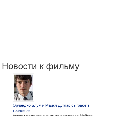
Новости к фильму
Орландно Блум и Майкл Дуглас сыграют в
триллере
Актеры снимутся в фильме режиссера Майкла