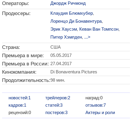
Операторы:
Джордж Ричмонд
Продюсеры:
Клаудия Блюмхубер
,
Лоренцо Ди Бонавентура
,
Эрик Хаусэм
,
Кеван Ван Томпсон
,
Питер Хэмпден
,
...>
Страна:
США
Премьера в мире:
05.05.2017
Премьера в России:
27.04.2017
Кинокомпания:
Di Bonaventura Pictures
Продолжительность:
98 мин.
новостей:1
трейлеров:2
наград:0
кадров:1
статей:3
отзывов:7
рецензий:0
постеров:3
Актеры и роли