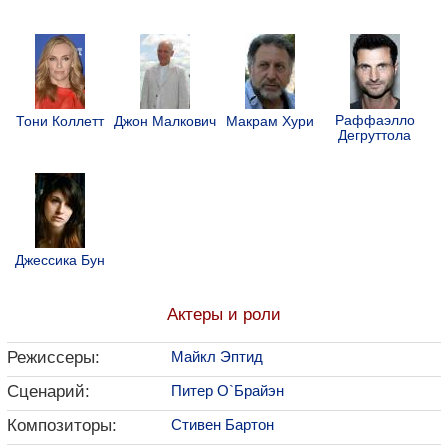
Раффаэлло
Тони Коллетт
Джон Малкович
Макрам Хури
Дегруттола
Джессика Бун
Актеры и роли
Режиссеры:
Майкл Эптид
Сценарий:
Питер О`Брайэн
Композиторы:
Стивен Бартон