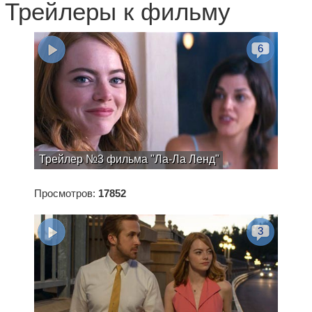
Трейлеры к фильму
6
Трейлер №3 фильма "Ла-Ла Ленд"
Просмотров:
17852
3