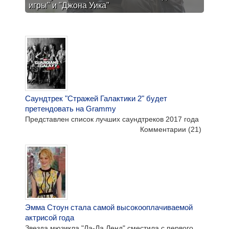
игры" и "Джона Уика"
Саундтрек "Стражей Галактики 2" будет
претендовать на Grammy
Представлен список лучших саундтреков 2017 года
Комментарии
(21)
Эмма Стоун стала самой высокооплачиваемой
актрисой года
Звезда мюзикла "Ла-Ла Ленд" сместила с первого