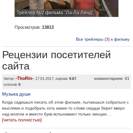
Трейлер №2 фильма "Ла-Ла Ленд"
Просмотров:
13813
Все трейлеры (
3
) к фильму
Рецензии посетителей
сайта
-ThoRin-
комментариев: 41
Автор:
, 17.01.2017, оценка:
9.67
,
голосов:
9
Музыка души
Когда садишься писать об этом фильме, пытаешься собраться с
мыслями и подобрать хоть какие-то слова сердце берет вверх
над мозгом и вместо букв вспыхивают только эмоции....
[читать полностью]