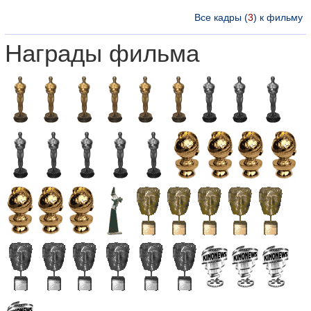
Все кадры (
3
) к фильму
Награды фильма