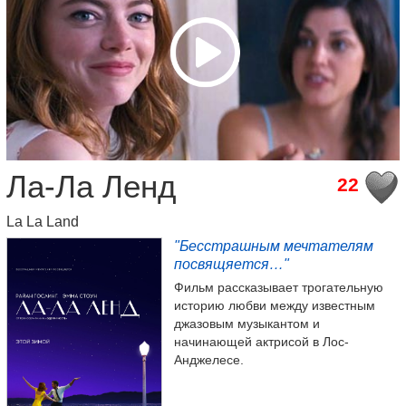
Ла-Ла Ленд
22
La La Land
"Бесстрашным мечтателям
посвящяется…"
Фильм рассказывает трогательную
историю любви между известным
джазовым музыкантом и
начинающей актрисой в Лос-
Анджелесе.