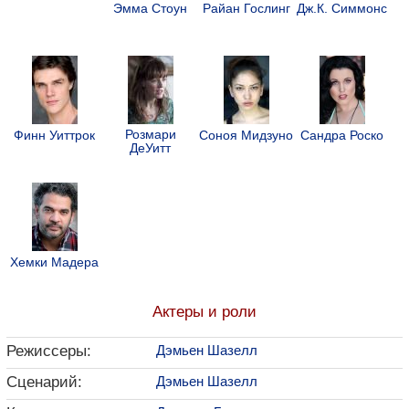
Эмма Стоун
Райан Гослинг
Дж.К. Симмонс
Розмари
Финн Уиттрок
Соноя Мидзуно
Сандра Роско
ДеУитт
Хемки Мадера
Актеры и роли
Режиссеры:
Дэмьен Шазелл
Сценарий:
Дэмьен Шазелл