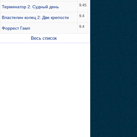
9.45
Терминатор 2: Судный день
9.4
Властелин колец 2: Две крепости
9.4
Форрест Гамп
Весь список