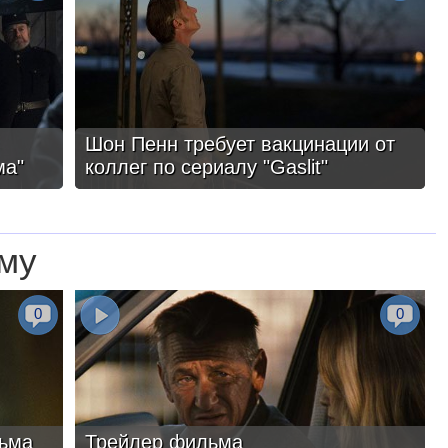
Шон Пенн требует вакцинации от
ма"
коллег по сериалу "Gaslit"
му
0
0
ьма
Трейлер фильма