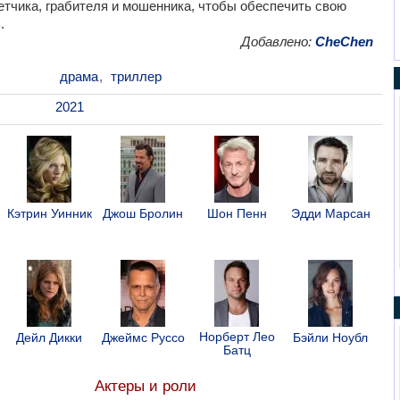
чика, грабителя и мошенника, чтобы обеспечить свою
.
Добавлено:
CheChen
драма
,
триллер
2021
Кэтрин Уинник
Джош Бролин
Шон Пенн
Эдди Марсан
Норберт Лео
Дейл Дикки
Джеймс Руссо
Бэйли Ноубл
Батц
Актеры и роли