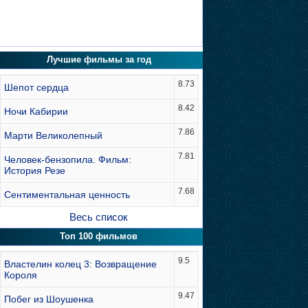
Лучшие фильмы за год
8.73
Шепот сердца
8.42
Ночи Кабирии
7.86
Марти Великолепный
7.81
Человек-бензопила. Фильм:
История Резе
7.68
Сентиментальная ценность
Весь список
Топ 100 фильмов
9.5
Властелин колец 3: Возвращение
Короля
9.47
Побег из Шоушенка