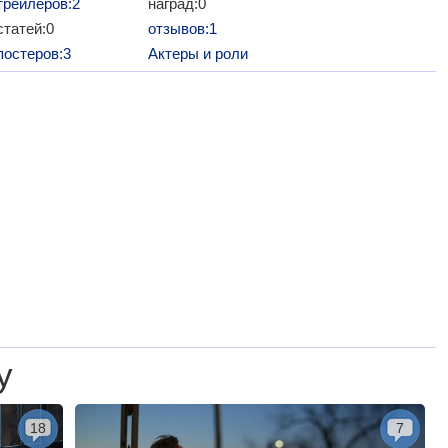
трейлеров:2
наград:0
статей:0
отзывов:1
постеров:3
Актеры и роли
у
18
7