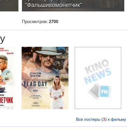
"Фальшивомонетчик"
Просмотров:
2700
у
Все постеры (
3
) к фильму