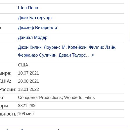
Шон Пенн
Джез Баттеруорт
:
Джозеф Витарелли
Дэниэл Модер
Джон Килик
,
Лоуренс М. Копейкин
,
Филлис Лэйн
,
Фернандо Суличин
,
Деван Тауэрс
,
...>
США
мире:
10.07.2021
 США:
20.08.2021
России:
13.01.2022
я:
Conqueror Productions, Wonderful Films
оры:
$821 289
ьность:
109 мин.