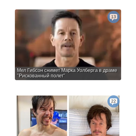
13
Мел Гибсон снимет Марка Уолберга в драме
"Рискованный полет"
22