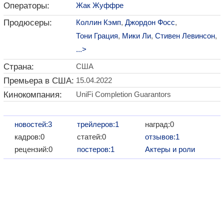
Операторы:
Жак Жуффре
Продюсеры:
Коллин Кэмп
,
Джордон Фосс
,
Тони Грация
,
Мики Ли
,
Стивен Левинсон
,
...>
Страна:
США
Премьера в США:
15.04.2022
Кинокомпания:
UniFi Completion Guarantors
новостей:3
трейлеров:1
наград:0
кадров:0
статей:0
отзывов:1
рецензий:0
постеров:1
Актеры и роли