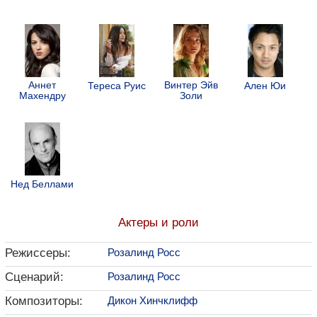
Аннет
Винтер Эйв
Тереса Руис
Ален Юи
Махендру
Золи
Нед Беллами
Актеры и роли
Режиссеры:
Розалинд Росс
Сценарий:
Розалинд Росс
Композиторы:
Дикон Хинчклифф