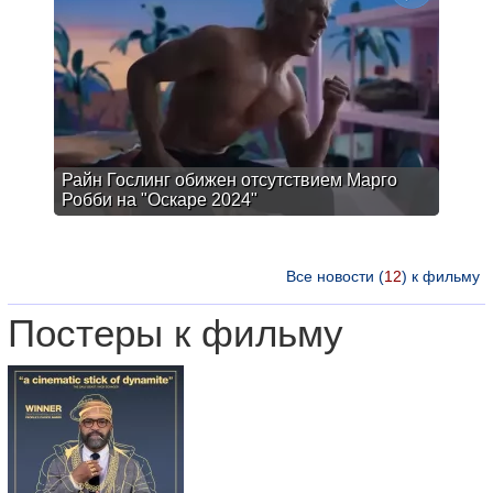
Райн Гослинг обижен отсутствием Марго
Робби на "Оскаре 2024"
Все новости (
12
) к фильму
Постеры к фильму