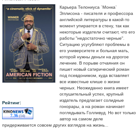
Карьера Телониуса `Монка`
Эллисона - писателя и профессора
английской литературы в какой-то
момент упирается в стену, так как
некоторые издатели считают, что его
работы "недостаточно черные".
Ситуацию усугубляют проблемы в
его университете и больная мать,
которой нужны деньги на дорогое
лечение. В порыве отчаяния он
пишет новый сатирический роман
под псевдонимом, куда вставляет
все известные клише о жизни
черных. Неожиданно книга имеет
оглушительный успех, крупный
издатель предлагает солидные
Рейтинг:
гонорары, а на роман начинает
поглядывать Голливуд. Но вот только
7.36
(14)
автор на самом деле
придерживается совсем других взглядов на жизнь...