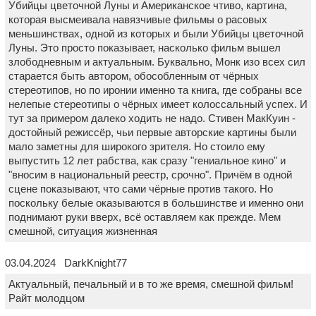
Убийцы цветочной Луны и Американское чтиво, картина,
которая высмеивала навязчивые фильмы о расовых
меньшинствах, одной из которых и были Убийцы цветочной
Луны. Это просто показывает, насколько фильм вышел
злободневным и актуальным. Буквально, Монк изо всех сил
старается быть автором, обособленным от чёрных
стереотипов, но по иронии именно та книга, где собраны все
нелепые стереотипы о чёрных имеет колоссальный успех. И
тут за примером далеко ходить не надо. Стивен МакКуин -
достойный режиссёр, чьи первые авторские картины были
мало заметны для широкого зрителя. Но стоило ему
выпустить 12 лет рабства, как сразу "гениальное кино" и
"вносим в национальный реестр, срочно". Причём в одной
сцене показывают, что сами чёрные против такого. Но
поскольку белые оказываются в большинстве и именно они
поднимают руки вверх, всё оставляем как прежде. Мем
смешной, ситуация жизненная
03.04.2024 DarkKnight77
Актуальный, печальный и в то же время, смешной фильм!
Райт молодцом