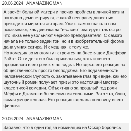
20.06.2024 ANAMAZINGMAN
А засчёт больной матери и прочих проблем в личной жизни
наглядно демонстрируют, с какой несправедливостью
приходится мирится авторам. Уже с самого начала нам
показывают, как девочка на "н-слово" реагирует так остро,
что из-за неё увольняют чёрного преподавателя. С самого
начала не только задан тон, но и в изобретательной форме
дана умная сатира. И смешная, к тому же.
Но комедия во многом тут строится на блестящем Джеффри
Райте. Он и до этого был прикольным, хоть и ничего
прорывного в его ролях я не видел. Но здесь его реакция на
общественность просто бесподобна. Его подавленность
человеческой глупостью, закатывание глаз при виде, как его
шуточный роман получает призы это настоящий мастер-
класс тихой комедии. Объективно за прошлый год роли
Мёрфи и Джаматти были самыми сильными. Зато эта, блин,
самая уморительная. Его реакция сделала половину всего
фильма
20.06.2024 ANAMAZINGMAN
Забавно, что в один год за номинацию на Оскар боролись