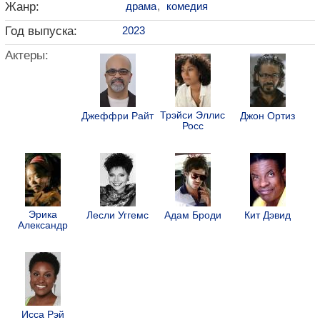
Жанр:
драма
,
комедия
Год выпуска:
2023
Актеры:
Трэйси Эллис
Джеффри Райт
Джон Ортиз
Росс
Эрика
Лесли Уггемс
Адам Броди
Кит Дэвид
Александр
Исса Рэй