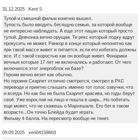
31.12.2025 Kent S
Тупой и смешной фильм конечно вышел.
Тупость было вводить бесящую семью, за которой вообще
не интересно наблюдать. А еще этот пацан который просто
тупой. Девчонка вечно орущая. Ти рекс который лодку вдруг
прокусить не может. Ранкор в конце который непонятно как
при такой массе живет и питается, если его избегать должны
все. И с такой скоростью как он вообще живет. Фонарики
вечные которые 17 лет не включались и работают. От чего
включился этот энергоблок на базе?
Героям вечно везет как обычно.
Но героиня Скарлет отлично смотрится, смотрел в РХС
переводе и приятно слышать именно тот голос озвучки, что
и всегда. Но как бы не была Скарлет красива, но годы берут
своё. Уже взрослая на лицо и пошла в ширь...Но побегать
еще может, что не скажешь о Мархешале. Его бег в таком
возрасте...Он точно Блейда будет играть.
Фильму 4 балла. На пересмотр вообще не тянет.
09.09.2025 xen04158603