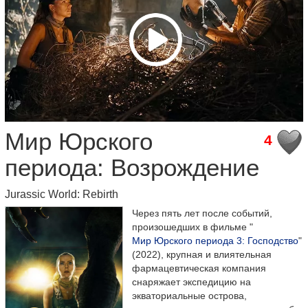
Мир Юрского
4
периода: Возрождение
Jurassic World: Rebirth
Через пять лет после событий,
произошедших в фильме "
Мир Юрского периода 3: Господство
"
(2022), крупная и влиятельная
фармацевтическая компания
снаряжает экспедицию на
экваториальные острова,