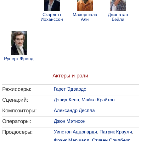
Скарлетт
Махершала
Джонатан
Йоханссон
Али
Бэйли
Руперт Френд
Актеры и роли
Режиссеры:
Гарет Эдвардс
Сценарий:
Дэвид Кепп
,
Майкл Крайтон
Композиторы:
Александр Деспла
Операторы:
Джон Мэтисон
Продюсеры:
Уинстон Аццопарди
,
Патрик Краули
,
Фрэнк Маршалл
,
Стивен Спилберг
,