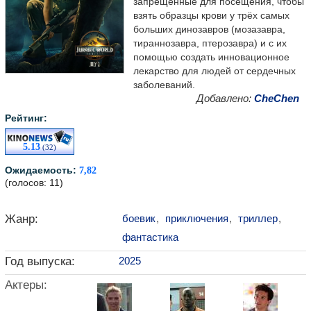
запрещенные для посещения, чтобы
взять образцы крови у трёх самых
больших динозавров (мозазавра,
тираннозавра, птерозавра) и с их
помощью создать инновационное
лекарство для людей от сердечных
заболеваний.
Добавлено:
CheChen
Рейтинг:
5.13
(32)
Ожидаемость:
7,82
(голосов: 11)
Жанр:
боевик
,
приключения
,
триллер
,
фантастика
Год выпуска:
2025
Актеры: