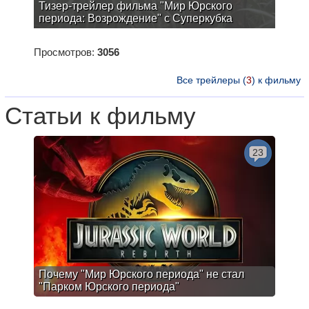
Тизер-трейлер фильма "Мир Юрского
периода: Возрождение" с Суперкубка
Просмотров:
3056
Все трейлеры (
3
) к фильму
Статьи к фильму
23
Почему "Мир Юрского периода" не стал
"Парком Юрского периода"