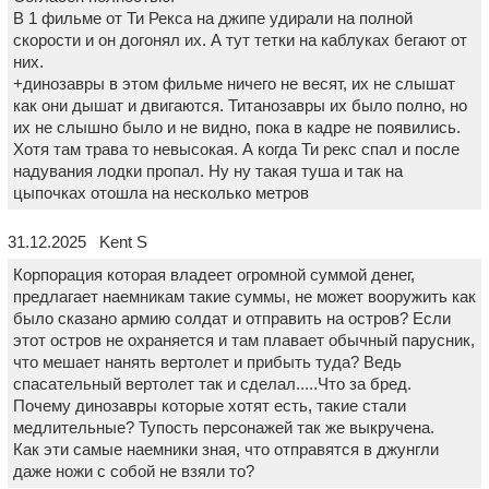
В 1 фильме от Ти Рекса на джипе удирали на полной
скорости и он догонял их. А тут тетки на каблуках бегают от
них.
+динозавры в этом фильме ничего не весят, их не слышат
как они дышат и двигаются. Титанозавры их было полно, но
их не слышно было и не видно, пока в кадре не появились.
Хотя там трава то невысокая. А когда Ти рекс спал и после
надувания лодки пропал. Ну ну такая туша и так на
цыпочках отошла на несколько метров
31.12.2025 Kent S
Корпорация которая владеет огромной суммой денег,
предлагает наемникам такие суммы, не может вооружить как
было сказано армию солдат и отправить на остров? Если
этот остров не охраняется и там плавает обычный парусник,
что мешает нанять вертолет и прибыть туда? Ведь
спасательный вертолет так и сделал.....Что за бред.
Почему динозавры которые хотят есть, такие стали
медлительные? Тупость персонажей так же выкручена.
Как эти самые наемники зная, что отправятся в джунгли
даже ножи с собой не взяли то?