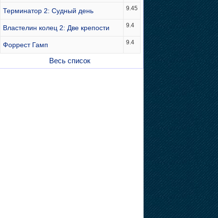
9.45
Терминатор 2: Судный день
9.4
Властелин колец 2: Две крепости
9.4
Форрест Гамп
Весь список