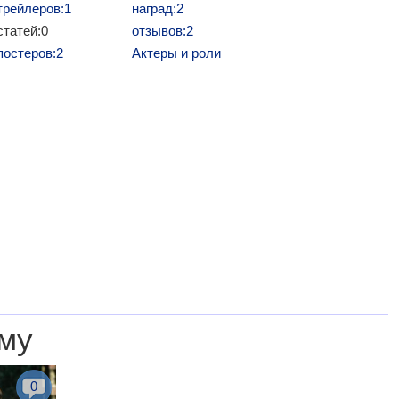
трейлеров:1
наград:2
статей:0
отзывов:2
постеров:2
Актеры и роли
му
0