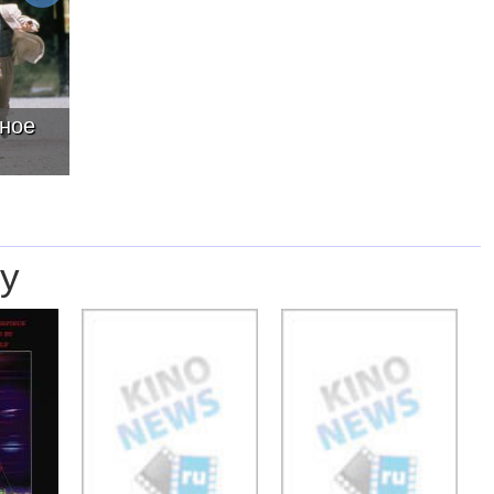
ное
у