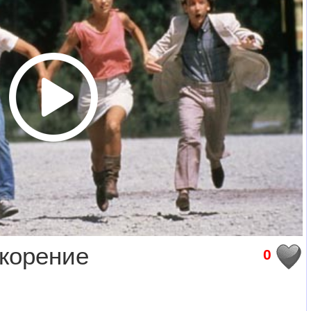
корение
0