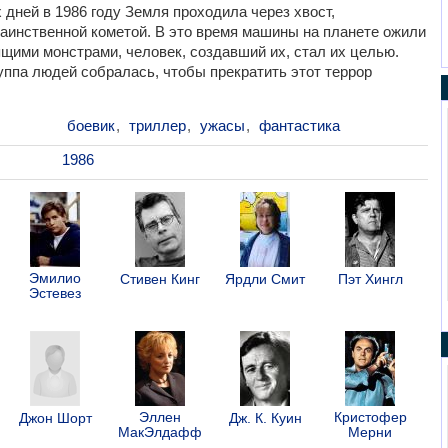
 дней в 1986 году Земля проходила через хвост,
аинственной кометой. В это время машины на планете ожили
ящими монстрами, человек, создавший их, стал их целью.
ппа людей собралась, чтобы прекратить этот террор
боевик
,
триллер
,
ужасы
,
фантастика
1986
Эмилио
Стивен Кинг
Ярдли Смит
Пэт Хингл
Эстевез
Эллен
Кристофер
Джон Шорт
Дж. К. Куин
МакЭлдафф
Мерни