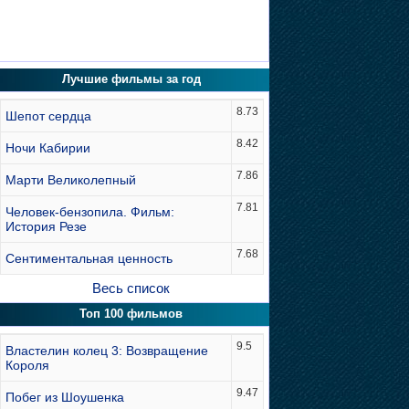
Лучшие фильмы за год
8.73
Шепот сердца
8.42
Ночи Кабирии
7.86
Марти Великолепный
7.81
Человек-бензопила. Фильм:
История Резе
7.68
Сентиментальная ценность
Весь список
Топ 100 фильмов
9.5
Властелин колец 3: Возвращение
Короля
9.47
Побег из Шоушенка