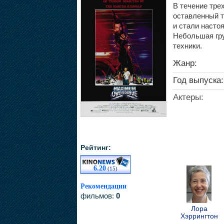
В течение трех
оставленный т
и стали насто
Небольшая гру
техники.
Жанр:
Год выпуска:
Актеры:
Рейтинг:
6.20
(15)
Рекомендации
фильмов:
0
Лора
Хэррингтон