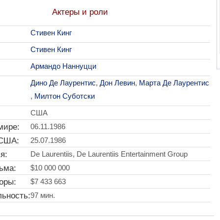
Актеры и роли
Стивен Кинг
Стивен Кинг
Армандо Наннуцци
Дино Де Лаурентис
,
Дон Левин
,
Марта Де Лаурентис
,
Милтон Суботски
США
мире:
06.11.1986
 США:
25.07.1986
я:
De Laurentiis, De Laurentiis Entertainment Group
ьма:
$10 000 000
оры:
$7 433 663
ьность:
97 мин.