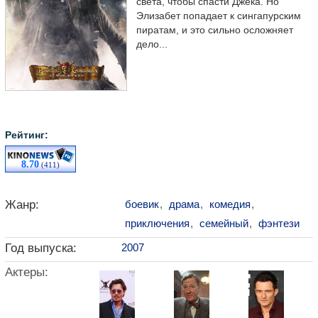
света, чтобы спасти Джека. Но
Элизабет попадает к сингапурским
пиратам, и это сильно осложняет
дело...
Рейтинг:
8.70
(411)
Жанр:
боевик
,
драма
,
комедия
,
приключения
,
семейный
,
фэнтези
Год выпуска:
2007
Актеры: