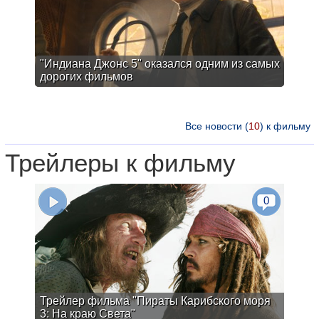
"Индиана Джонс 5" оказался одним из самых
дорогих фильмов
Все новости (
10
) к фильму
Трейлеры к фильму
0
Трейлер фильма "Пираты Карибского моря
3: На краю Света"