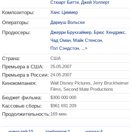
Стюарт Битти
,
Джей Уолперт
Композиторы:
Ханс Циммер
Операторы:
Дариуш Вольски
Продюсеры:
Джерри Брукхаймер
,
Брюс Хендрикс
,
Чад Оман
,
Майк Стенсон
,
Пэт Сэндстон
,
...>
Страна:
США
Премьера в США:
25.05.2007
Премьера в России:
24.05.2007
Кинокомпания:
Walt Disney Pictures, Jerry Bruckheimer
Films, Second Mate Productions
Бюджет фильма:
$300 000 000
Кассовые сборы:
$961 691 209
Продолжительность:
169 мин.
новостей:10
трейлеров:1
наград:4