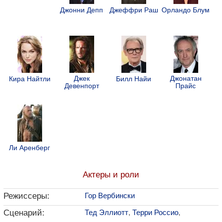
Джонни Депп
Джеффри Раш
Орландо Блум
Джек
Джонатан
Кира Найтли
Билл Найи
Девенпорт
Прайс
Ли Аренберг
Актеры и роли
Режиссеры:
Гор Вербински
Сценарий:
Тед Эллиотт
,
Терри Россио
,