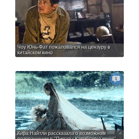
Чоу Юнь-Фат пожаловался на цензуру в
китайском кино
1
Кира Найтли рассказала о возможном
возвращении в "Пираты Карибского моря"