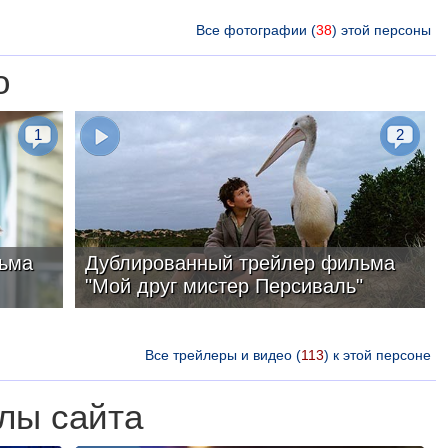
Все фотографии (
38
) этой персоны
о
1
2
ьма
Дублированный трейлер фильма
"Мой друг мистер Персиваль"
Все трейлеры и видео (
113
) к этой персоне
лы сайта