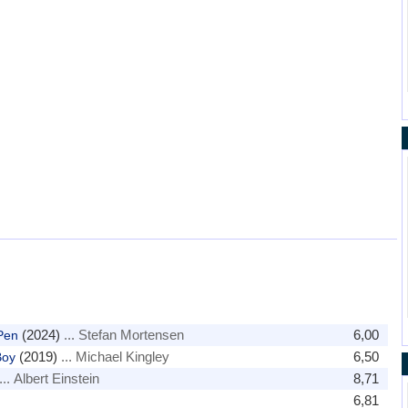
(2024)
... Stefan Mortensen
6,00
Pen
(2019)
... Michael Kingley
6,50
Boy
... Albert Einstein
8,71
6,81