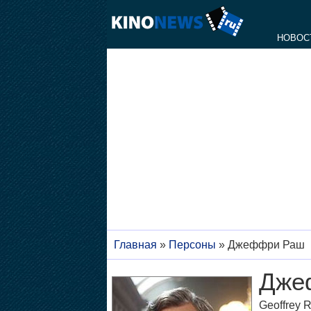
НОВОС
Главная
»
Персоны
»
Джеффри Раш
Дже
Geoffrey 