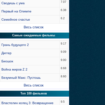
7.07
Сводишь с ума
6.38
Первый на Олимпе
6.2
Семейное счастье
Весь список
Самые ожидаемые фильмы
9.17
Грань будущего 2
9.09
Диггер
9.00
Биошок
8.68
Война миров Z 2
8.60
Безумный Макс: Пустошь
Весь список
Топ 100 фильмов
9.5
Властелин колец 3: Возвращение