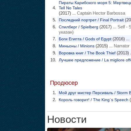
Пираты Карибского моря 5: Мертвецы 
Tell No Tales
(2017)
... Captain Hector Barbossa
(20
Последний портрет / Final Portrait
(2017)
... Self -
Спилберг / Spielberg
указан)
(2016)
...
Боги Египта / Gods of Egypt
(2015)
... Narrator
Миньоны / Minions
(2013)
Воровка книг / The Book Thief
Лучшее предложение / La migliore off
Продюсер
Мой друг мистер Персиваль / Storm 
(
Король говорит! / The King`s Speech
Новости