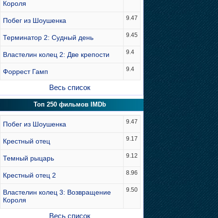
Короля
9.47
Побег из Шоушенка
9.45
Терминатор 2: Судный день
9.4
Властелин колец 2: Две крепости
9.4
Форрест Гамп
Весь список
Топ 250 фильмов IMDb
9.47
Побег из Шоушенка
9.17
Крестный отец
9.12
Темный рыцарь
8.96
Крестный отец 2
9.50
Властелин колец 3: Возвращение
Короля
Весь список