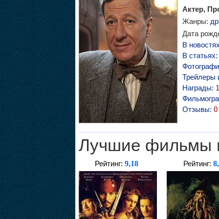
Актер, П
Жанры:
др
Дата рожде
В новостя
В статьях
Фотографи
Трейлеры 
Награды:
Фильмогр
Отзывы:
0
Лучшие фильмы 
9,18
8
Рейтинг:
Рейтинг: