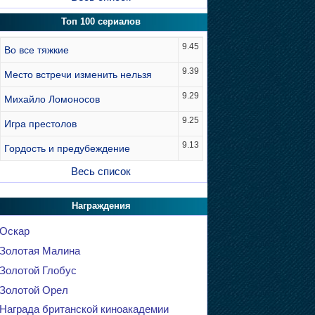
Топ 100 сериалов
9.45
Во все тяжкие
9.39
Место встречи изменить нельзя
9.29
Михайло Ломоносов
9.25
Игра престолов
9.13
Гордость и предубеждение
Весь список
Награждения
Оскар
Золотая Малина
Золотой Глобус
Золотой Орел
Награда британской киноакадемии