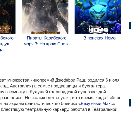
бского
Пираты Карибского
В поисках Немо
ундук
моря 3: На краю Света
ца
уреат множества кинопремий Джеффри Раш, родился 6 июля
ленд, Австралия) в семье продавщицы и бухгалтера.
ную комнату с будущей голливудской суперзвездой -
 разошлись. Несколько лет спустя, в то время, когда Гибсон
ы на экраны фантастического боевика «
Безумный Макс
»
 блестящую театральную карьеру, работая в Театральной