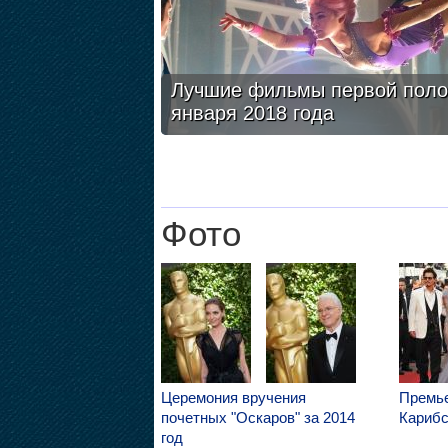
Лучшие фильмы первой пол
января 2018 года
Фото
Церемония вручения
Премье
почетных "Оскаров" за 2014
Карибс
год