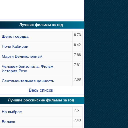
Лучшие фильмы за год
8.73
Шепот сердца
8.42
Ночи Кабирии
7.86
Марти Великолепный
7.81
Человек-бензопила. Фильм:
История Резе
7.68
Сентиментальная ценность
Весь список
Лучшие российские фильмы за год
7.5
На выброс
7.43
Волчок