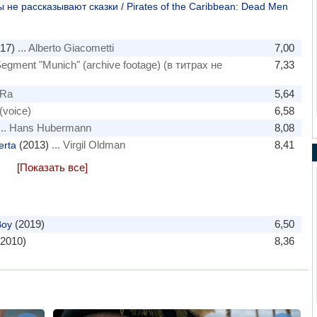
не рассказывают сказки / Pirates of the Caribbean: Dead Men
17)
... Alberto Giacometti
7,00
 Segment "Munich" (archive footage) (в титрах не
7,33
 Ra
5,64
 (voice)
6,58
... Hans Hubermann
8,08
(2013)
... Virgil Oldman
8,41
erta
[Показать все]
(2019)
6,50
Boy
2010)
8,36