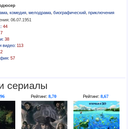
родюсер
ама
,
комедия
,
мелодрама
,
биографический
,
приключения
ния: 06.07.1951
х:
44
:
7
и:
38
и видео:
113
12
афия:
57
и сериалы
,96
8,70
8,67
Рейтинг:
Рейтинг: