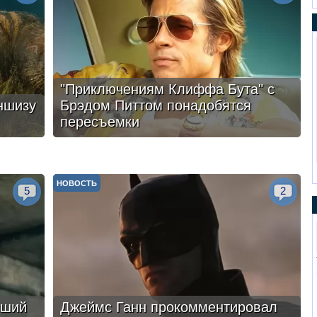
"Приключениям Клиффа Бута" с
ншизу
Брэдом Питтом понадобятся
пересъемки
НОВОСТЬ
5
2
чший
Джеймс Ганн прокомментировал