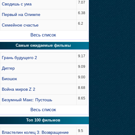
7.07
Сводишь с ума
6.38
Первый на Олимпе
6.2
Семейное счастье
Весь список
Самые ожидаемые фильмы
9.17
Грань будущего 2
9.09
Диггер
9.00
Биошок
8.68
Война миров Z 2
8.65
Безумный Макс: Пустошь
Весь список
Топ 100 фильмов
9.5
Властелин колец 3: Возвращение