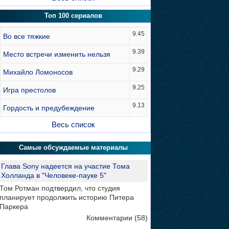
Топ 100 сериалов
9.45
Во все тяжкие
9.39
Место встречи изменить нельзя
9.29
Михайло Ломоносов
9.25
Игра престолов
9.13
Гордость и предубеждение
Весь список
Самые обсуждаемые материалы
Глава Sony надеется на участие Тома
Холланда в "Человеке-пауке 5"
Том Ротман подтвердил, что студия
планирует продолжить историю Питера
Паркера
Комментарии (58)