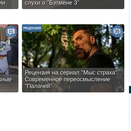
ии
слухи о "Бэтмене 3"
РЕЦЕНЗИЯ
11
35
Рецензия на сериал "Мыс страха".
жные
Современное переосмысление
"Палачей"