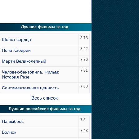
Лучшие фильмы за год
8.73
Шепот сердца
8.42
Ночи Кабирии
7.86
Марти Великолепный
7.81
Человек-бензопила. Фильм:
История Резе
7.68
Сентиментальная ценность
Весь список
Лучшие российские фильмы за год
7.5
На выброс
7.43
Волчок