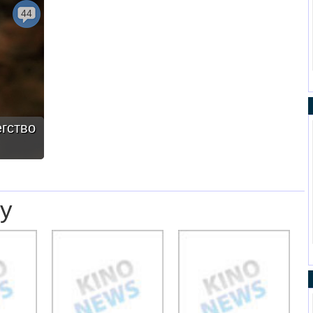
44
гство
у