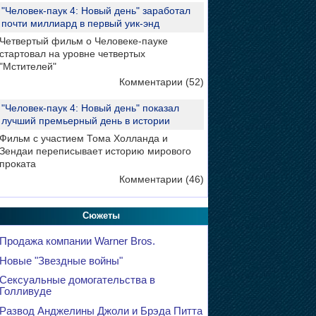
"Человек-паук 4: Новый день" заработал
почти миллиард в первый уик-энд
Четвертый фильм о Человеке-пауке
стартовал на уровне четвертых
"Мстителей"
Комментарии (52)
"Человек-паук 4: Новый день" показал
лучший премьерный день в истории
Фильм с участием Тома Холланда и
Зендаи переписывает историю мирового
проката
Комментарии (46)
Сюжеты
Продажа компании Warner Bros.
Новые "Звездные войны"
Сексуальные домогательства в
Голливуде
Развод Анджелины Джоли и Брэда Питта