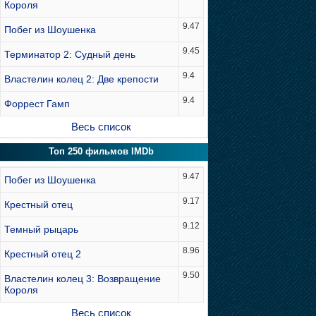
Короля
9.47
Побег из Шоушенка
9.45
Терминатор 2: Судный день
9.4
Властелин колец 2: Две крепости
9.4
Форрест Гамп
Весь список
Топ 250 фильмов IMDb
9.47
Побег из Шоушенка
9.17
Крестный отец
9.12
Темный рыцарь
8.96
Крестный отец 2
9.50
Властелин колец 3: Возвращение
Короля
Весь список