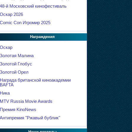
48-й Московский кинофестиваль
Оскар 2026
Comic Con Игромир 2025
Награждения
Оскар
Золотая Малина
Золотой Глобус
Золотой Орел
Награда британской киноакадемии
BAFTA
Ника
MTV Russia Movie Awards
Премия KinoNews
Антипремия "Ржавый бублик"
Наши рекорды