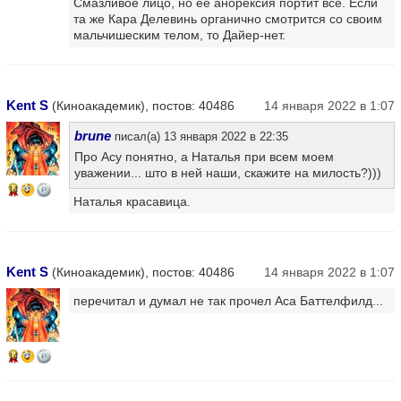
Смазливое лицо, но её анорексия портит всё. Если
та же Кара Делевинь органично смотрится со своим
мальчишеским телом, то Дайер-нет.
Kent S
(Киноакадемик), постов: 40486
14 января 2022 в 1:07
brune
писал(а) 13 января 2022 в 22:35
Про Асу понятно, а Наталья при всем моем
уважении... што в ней наши, скажите на милость?)))
14
Наталья красавица.
Kent S
(Киноакадемик), постов: 40486
14 января 2022 в 1:07
перечитал и думал не так прочел Аса Баттелфилд...
14