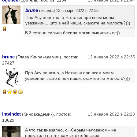
brune
писал(а) 13 января 2022 в 22:35
Про Асу понятно, а Наталья при всем моем
уважении... што в ней наши, скажите на милость?)))
14
В 3 сезоне сильно бесила,могли выпилить ее))
brune
(Глава Киноакадемии), постов:
13 января 2022 в 22:35
27427
Про Асу понятно, а Наталья при всем моем
уважении... што в ней наши, скажите на милость?)))
17
intvindet
(Киноакадемик), постов:
13 января 2022 в 22:28
13629
А что так внезапно, с «Серым человеком»‎ не
прокатило на тех самых октябрьских