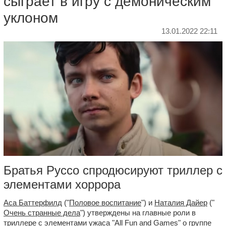
сыграет в игру с демоническим
уклоном
13.01.2022 22:11
Братья Руссо спродюсируют триллер с
элементами хоррора
Аса Баттерфилд
("
Половое воспитание
") и
Наталия Дайер
("
Очень странные дела
") утверждены на главные роли в
триллере с элементами ужаса "All Fun and Games" о группе