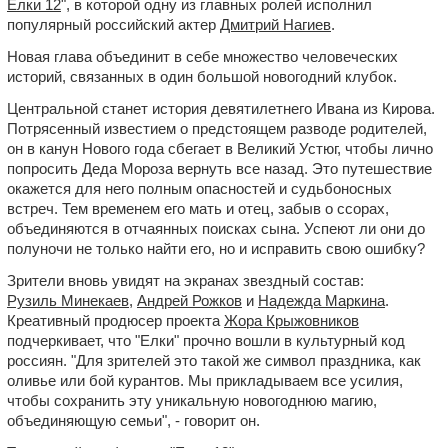
Елки 12
", в которой одну из главных ролей исполнил
популярный российский актер
Дмитрий Нагиев
.
Новая глава объединит в себе множество человеческих
историй, связанных в один большой новогодний клубок.
Центральной станет история девятилетнего Ивана из Кирова.
Потрясенный известием о предстоящем разводе родителей,
он в канун Нового года сбегает в Великий Устюг, чтобы лично
попросить Деда Мороза вернуть все назад. Это путешествие
окажется для него полным опасностей и судьбоносных
встреч. Тем временем его мать и отец, забыв о ссорах,
объединяются в отчаянных поисках сына. Успеют ли они до
полуночи не только найти его, но и исправить свою ошибку?
Зрители вновь увидят на экранах звездный состав:
Рузиль Минекаев
,
Андрей Рожков
и
Надежда Маркина
.
Креативный продюсер проекта
Жора Крыжовников
подчеркивает, что "Елки" прочно вошли в культурный код
россиян. "Для зрителей это такой же символ праздника, как
оливье или бой курантов. Мы прикладываем все усилия,
чтобы сохранить эту уникальную новогоднюю магию,
объединяющую семьи", - говорит он.