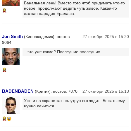
Банальная лень! Вместо того чтоб придумать что-то
новое, продолжают цедить чуть живое. Какая-то
12
жалкая пародия Ералаша.
Jon Smith
(Киноакадемик), постов:
27 октября 2025 в 15:20
9064
...это уже какие? Последние последних
13
BADENBADEN
(Критик), постов: 7870
27 октября 2025 в 15:13
Уже и на экране как полутруп выглядит.. Бежать ему
нужно лечиться
15