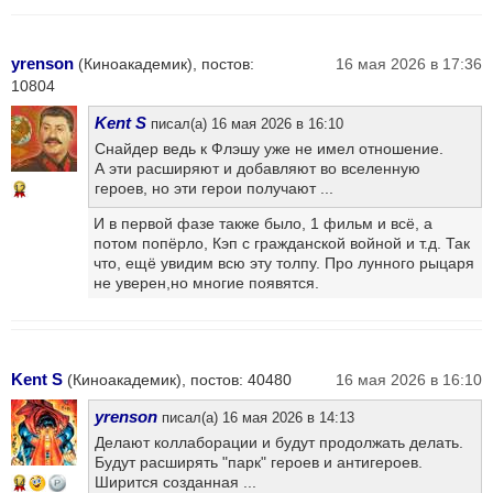
yrenson
(Киноакадемик), постов:
16 мая 2026 в 17:36
10804
Kent S
писал(а) 16 мая 2026 в 16:10
Снайдер ведь к Флэшу уже не имел отношение.
А эти расширяют и добавляют во вселенную
героев, но эти герои получают ...
12
И в первой фазе также было, 1 фильм и всё, а
потом попёрло, Кэп с гражданской войной и т.д. Так
что, ещё увидим всю эту толпу. Про лунного рыцаря
не уверен,но многие появятся.
Kent S
(Киноакадемик), постов: 40480
16 мая 2026 в 16:10
yrenson
писал(а) 16 мая 2026 в 14:13
Делают коллаборации и будут продолжать делать.
Будут расширять "парк" героев и антигероев.
Ширится созданная ...
14