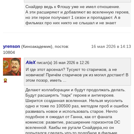
Снайдер ведь к Флэшу уже не имел отношение.
А эти расширяют и добавляют во вселенную героев,
но эти герои получают 1 сезон и пропадают. А в
фильмах про них никто не слышал и не знает
yrenson
(Киноакадемик), постов:
16 мая 2026 в 14:13
10804
AleX
писал(а) 16 мая 2026 в 12:26
И где этот арсенал? Тусуют то старичков, а не
новичков! Причём старичков уж из могил достают! В
этом позор, иметь ...
12
Делают коллаборации и будут продолжать делать.
Будут расширять "парк" героев и антигероев.
Ширится созданная вселенная. Нельзя мусолить
одно и тоже по 100500 раз, методом проб и ошибок
развивать новое и использовать старое. Нечто
подобное я ожидал от Ганна, как от фаната
комиксов: развитие, расширение горизонтов DC
вселенной. Какбы не ругали Снайдера,но он
попытался сделать что-то подобное в фильме