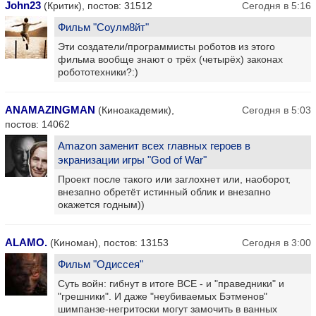
John23
(Критик), постов: 31512
Сегодня в 5:16
Фильм "Соулм8йт"
Эти создатели/программисты роботов из этого
фильма вообще знают о трёх (четырёх) законах
робототехники?:)
ANAMAZINGMAN
(Киноакадемик),
Сегодня в 5:03
постов: 14062
Amazon заменит всех главных героев в
экранизации игры "God of War"
Проект после такого или заглохнет или, наоборот,
внезапно обретёт истинный облик и внезапно
окажется годным))
ALAMO.
(Киноман), постов: 13153
Сегодня в 3:00
Фильм "Одиссея"
Суть войн: гибнут в итоге ВСЕ - и "праведники" и
"грешники". И даже "неубиваемых Бэтменов"
шимпанзе-негритоски могут замочить в ванных