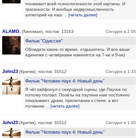
понимают всей психологичности этой картины. И
трагичности. И вообще недвусмысленность
аллегорий на наш ...
[читать далее]
ALAMO.
(Киноман), постов: 13153
Сегодня в 2:05
Фильм "Одиссея"
Обождите какое-то время, отдышитесь. И все ваши
единички с четвёрками изменятся на 7-ки и 9-ки)
John23
(Критик), постов: 31512
Сегодня в 1:33
Фильм "Человек-паук 4: Новый день"
Я чёт кайфонул с секундной сцены, где Паучок по
потолку ползал. Полёты на паутине нам постоянно
показывают, драки, прилепание к стене; а вот
ползание ...
[читать далее]
John23
(Критик), постов: 31512
Сегодня в 1:30
Фильм "Человек-паук 4: Новый день"