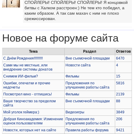
СПОЙЛЕРЫ! СПОЙЛЕРЫ! СПОЙЛЕРЫ! Я концовкой
битвы с Халком расстроен:) Не тем кто победил, а
каким образом. А так сам махач с ним не плохо
срежиссирован.
Новое на форуме сайта
Тема
Раздел
Ответов
С Днём Рождения!!!!!!!!!!
Вне съемочной площадки
6470
Сами мы не местные, или
Новости сайта
4
внедрение системы донатов
Снимем ИИ-фильм?
Фильмы
15
Ошибки, опечатки и прочие
Предложения по
5816
недочеты
улучшению работы сайта
Посмотрел кино - отпишись!
Фильмы
2139
Ваше творчество за пределом
Вне съемочной площадки
88
сайта
Мой уголок геймера:)
Видеоигры
3849
Добрая Киноакадемия: Изменение
Предложения по
206
оценок пользователям
улучшению работы сайта
Новости, которых нет на сайте
Правила работы форума
9421