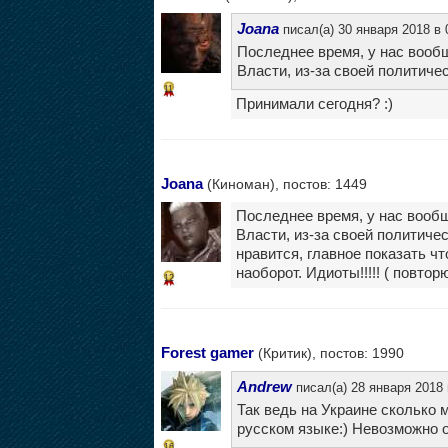
Joana
писал(а) 30 января 2018 в 
Последнее время, у нас вообщ
Власти, из-за своей политическ
11
Принимали сегодня? :)
Joana
(Киноман), постов: 1449
Последнее время, у нас вообщ
Власти, из-за своей политиче
нравится, главное показать чт
наоборот. Идиоты!!!!! ( повтор
12
Forest gamer
(Критик), постов: 1990
Andrew
писал(а) 28 января 2018 
Так ведь на Украине сколько 
русском языке:) Невозможно от
16