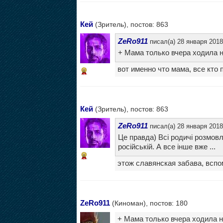
Кей
(Зритель), постов: 863
ZeRo911
писал(а) 28 января 2018
+ Мама только вчера ходила н
вот именно что мама, все кто 
8
Кей
(Зритель), постов: 863
ZeRo911
писал(а) 28 января 2018
Це правда) Всі родичі розмов
російській. А все інше вже ...
8
этож славянская забава, вспо
ZeRo911
(Киноман), постов: 180
+ Мама только вчера ходила н