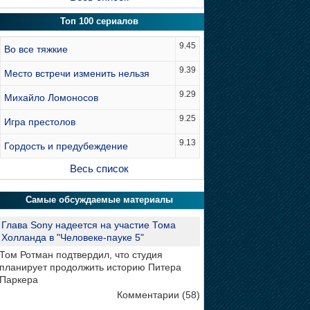
Топ 100 сериалов
9.45
Во все тяжкие
9.39
Место встречи изменить нельзя
9.29
Михайло Ломоносов
9.25
Игра престолов
9.13
Гордость и предубеждение
Весь список
Самые обсуждаемые материалы
Глава Sony надеется на участие Тома
Холланда в "Человеке-пауке 5"
Том Ротман подтвердил, что студия
планирует продолжить историю Питера
Паркера
Комментарии (58)