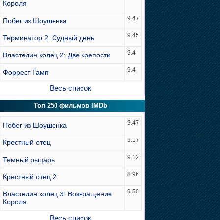
Короля
9.47
Побег из Шоушенка
9.45
Терминатор 2: Судный день
9.4
Властелин колец 2: Две крепости
9.4
Форрест Гамп
Весь список
Топ 250 фильмов IMDb
9.47
Побег из Шоушенка
9.17
Крестный отец
9.12
Темный рыцарь
8.96
Крестный отец 2
9.50
Властелин колец 3: Возвращение
Короля
Весь список