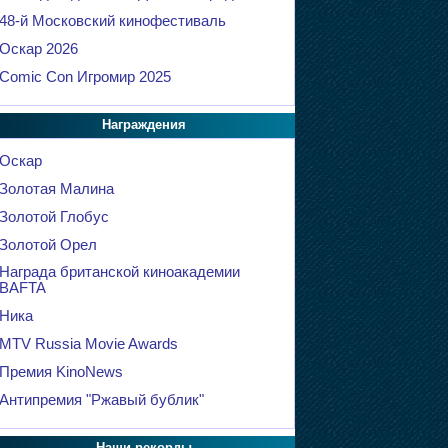
48-й Московский кинофестиваль
Оскар 2026
Comic Con Игромир 2025
Награждения
Оскар
Золотая Малина
Золотой Глобус
Золотой Орел
Награда британской киноакадемии
BAFTA
Ника
MTV Russia Movie Awards
Премия KinoNews
Антипремия "Ржавый бублик"
Наши рекорды