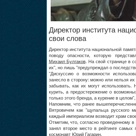
Директор института наци
свои слова
Директор института национальной памя
поводу опасности, которую предст
Михаил Булгаков
. На свой странице в с
их", но лишь "предупреждал о последств
"Дискуссию о возможности использов
занесло в сторону: можно или нельзя их
забывать, как их могут использовать. 
курить, а предостережение о возможны
только этого бренда, а курение в целом",
Напомним, что ранее вышеперечисленн
Вятровичем как "щупальца русского м
каждый империализм возводит храм своего
Отметим, что, согласно проведенному в
занял второе место в рейтинге самых 
космонавт Юрий Гагарин.