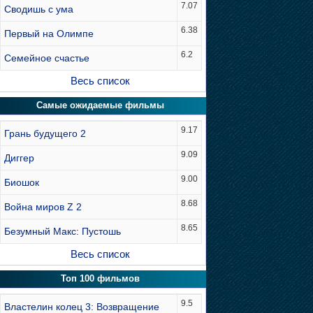
7.07
Сводишь с ума
6.38
Первый на Олимпе
6.2
Семейное счастье
Весь список
Самые ожидаемые фильмы
9.17
Грань будущего 2
9.09
Диггер
9.00
Биошок
8.68
Война миров Z 2
8.65
Безумный Макс: Пустошь
Весь список
Топ 100 фильмов
9.5
Властелин колец 3: Возвращение