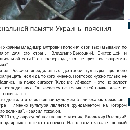
ональной памяти Украины пояснил
ти Украины Владимир Вятрович пояснил свои высказывания по
авляют для его страны
Владимир Высоцкий
,
Виктор Цой
и
оциальной сети F, он подчеркнул, что "не призывал запретить
иях".
ания Россией определенных деятелей культуры прошлого
 запрещать, если да то кого именно. Повторю: нужно только не
Надпись на пачке сигарет "Курение убивает" - это не запрет
х последствиях. Он касается не только этой пачки, даже не
 - написал он.
ые деятели отечественной культуры были охарактеризованы
ира". "Именно культура является фундаментом, на котором
 величия", - заявил тогда он.
 2010 году опросу общественного мнения, Владимир Высоцкий
популярных соотечественников. На первом оказался первый