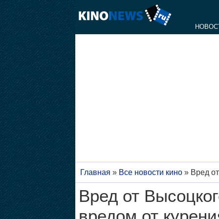
НОВОС
Главная
»
Все новости кино
»
Вред от
Вред от Высоцког
вредом от курени