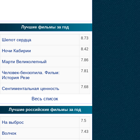
Лучшие фильмы за год
8.73
Шепот сердца
8.42
Ночи Кабирии
7.86
Марти Великолепный
7.81
Человек-бензопила. Фильм:
История Резе
7.68
Сентиментальная ценность
Весь список
Лучшие российские фильмы за год
7.5
На выброс
7.43
Волчок