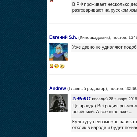
В РФ проживает несколько де
разговаривают на русском язы
Евгений S.h.
(Киноакадемик), постов: 134
Уже давно не удивляют подоб
9
Andrew
(Главный редактор), постов: 8086
ZeRo911
писал(а) 28 января 2018
Це правда) Всі родичі розмов
російській. А все інше вже ...
Культуру невозможно навязать
отклик в народе и будет по-н