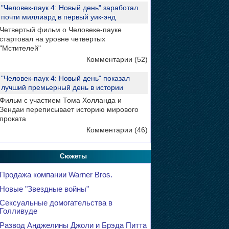
"Человек-паук 4: Новый день" заработал
почти миллиард в первый уик-энд
Четвертый фильм о Человеке-пауке
стартовал на уровне четвертых
"Мстителей"
Комментарии (52)
"Человек-паук 4: Новый день" показал
лучший премьерный день в истории
Фильм с участием Тома Холланда и
Зендаи переписывает историю мирового
проката
Комментарии (46)
Сюжеты
Продажа компании Warner Bros.
Новые "Звездные войны"
Сексуальные домогательства в
Голливуде
Развод Анджелины Джоли и Брэда Питта