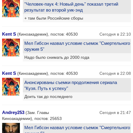
"Человек-паук 4: Новый день" показал третий
результат во второй уик-энд
+ там были Российские сборы
Kent S
(Киноакадемик), постов: 40530
Сегодня в 22:10
Мел Гибсон назвал условие съемок "Смертельного
оружия 5"
Надо было снимать до 2000 года
Kent S
(Киноакадемик), постов: 40530
Сегодня в 22:08
Анонсированы съемки продолжения сериала
"Кузя. Путь к успеху"
Доить так до последнего
Andrey253
(Зам. Главы
Сегодня в 21:47
Киноакадемии), постов: 25653
Мел Гибсон назвал условие съемок "Смертельного