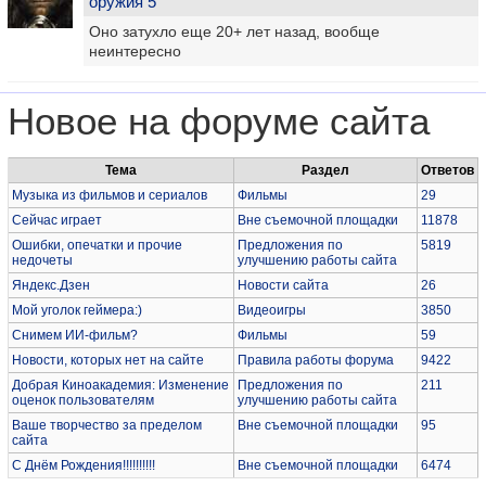
оружия 5"
Оно затухло еще 20+ лет назад, вообще
неинтересно
Новое на форуме сайта
Тема
Раздел
Ответов
Музыка из фильмов и сериалов
Фильмы
29
Сейчас играет
Вне съемочной площадки
11878
Ошибки, опечатки и прочие
Предложения по
5819
недочеты
улучшению работы сайта
Яндекс.Дзен
Новости сайта
26
Мой уголок геймера:)
Видеоигры
3850
Снимем ИИ-фильм?
Фильмы
59
Новости, которых нет на сайте
Правила работы форума
9422
Добрая Киноакадемия: Изменение
Предложения по
211
оценок пользователям
улучшению работы сайта
Ваше творчество за пределом
Вне съемочной площадки
95
сайта
С Днём Рождения!!!!!!!!!!
Вне съемочной площадки
6474