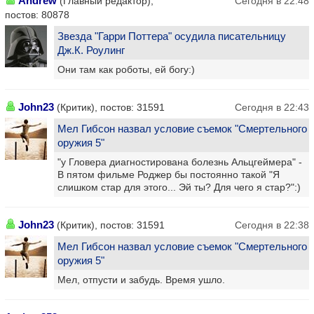
Andrew
(Главный редактор),
Сегодня в 22:48
постов: 80878
Звезда "Гарри Поттера" осудила писательницу
Дж.К. Роулинг
Они там как роботы, ей богу:)
John23
(Критик), постов: 31591
Сегодня в 22:43
Мел Гибсон назвал условие съемок "Смертельного
оружия 5"
"у Гловера диагностирована болезнь Альцгеймера" -
В пятом фильме Роджер бы постоянно такой "Я
слишком стар для этого... Эй ты? Для чего я стар?":)
John23
(Критик), постов: 31591
Сегодня в 22:38
Мел Гибсон назвал условие съемок "Смертельного
оружия 5"
Мел, отпусти и забудь. Время ушло.