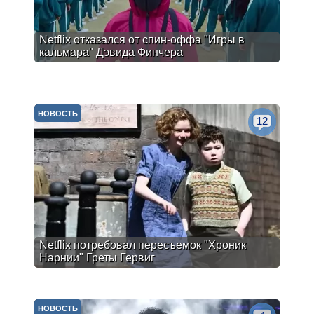
Netflix отказался от спин-оффа "Игры в
кальмара" Дэвида Финчера
НОВОСТЬ
12
Netflix потребовал пересъемок "Хроник
Нарнии" Греты Гервиг
НОВОСТЬ