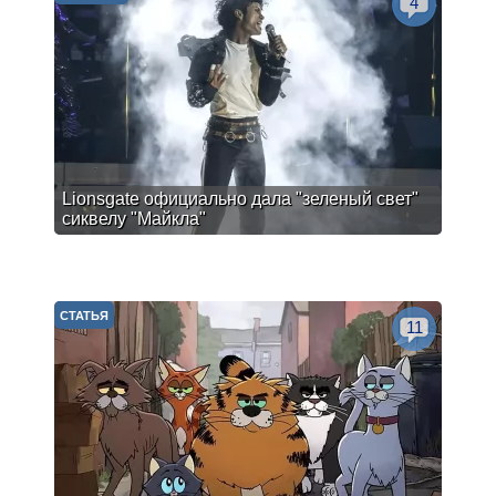
4
Lionsgate официально дала "зеленый свет"
сиквелу "Майкла"
СТАТЬЯ
11