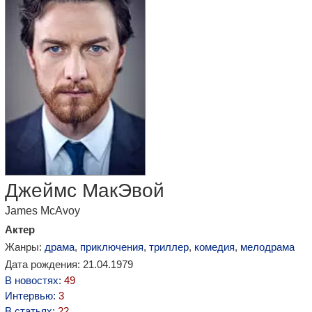
Джеймс МакЭвой
James McAvoy
Актер
Жанры:
драма
,
приключения
,
триллер
,
комедия
,
мелодрама
Дата рождения: 21.04.1979
В новостях:
49
Интервью:
3
В статьях:
22