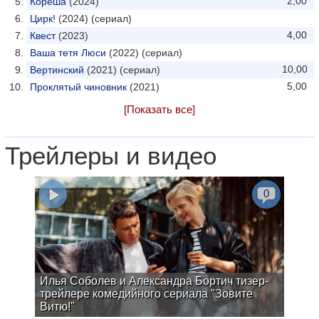
2,00
Кореша
(2024)
Цирк!
(2024) (сериал)
4,00
Квест
(2023)
Ваша тетя Люси
(2022) (сериал)
10,00
Вертинский
(2021) (сериал)
5,00
Проклятый чиновник
(2021)
[Показать все]
Трейлеры и видео
0
Илья Соболев и Александра Бортич тизер-
трейлере комедийного сериала "Зовите
Витю!"