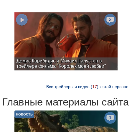
2
Демис Карибидис и Михаил Галустян в
трейлере фильма "Королек моей любви"
Все трейлеры и видео (
17
) к этой персоне
Главные материалы сайта
НОВОСТЬ
1