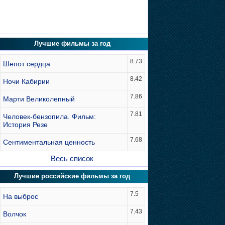
Лучшие фильмы за год
8.73
Шепот сердца
8.42
Ночи Кабирии
7.86
Марти Великолепный
7.81
Человек-бензопила. Фильм:
История Резе
7.68
Сентиментальная ценность
Весь список
Лучшие российские фильмы за год
7.5
На выброс
7.43
Волчок