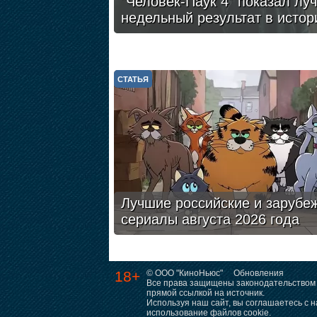
"Человек-Паук 4" показал лу
недельный результат в истор
СТАТЬЯ
Лучшие российские и зарубе
сериалы августа 2026 года
18+
© ООО "КиноНьюс"
Обновления
Все права защищены законодательством 
прямой ссылкой на источник.
Используя наш сайт, вы соглашаетесь с
использование файлов cookie.