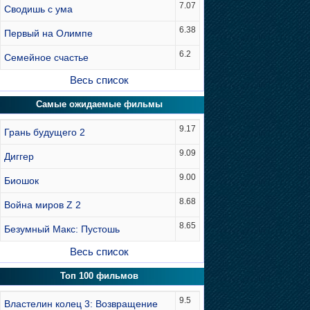
7.07
Сводишь с ума
6.38
Первый на Олимпе
6.2
Семейное счастье
Весь список
Самые ожидаемые фильмы
9.17
Грань будущего 2
9.09
Диггер
9.00
Биошок
8.68
Война миров Z 2
8.65
Безумный Макс: Пустошь
Весь список
Топ 100 фильмов
9.5
Властелин колец 3: Возвращение