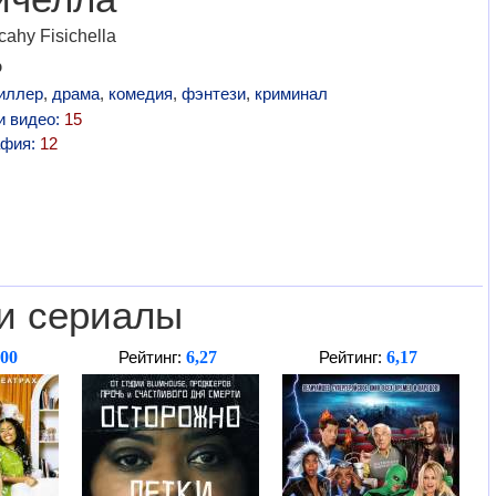
ahy Fisichella
р
иллер
,
драма
,
комедия
,
фэнтези
,
криминал
и видео:
15
афия:
12
и сериалы
,00
6,27
6,17
Рейтинг:
Рейтинг: