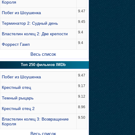
Короля
9.47
Побег из Шоушенка
9.45
Терминатор 2: Судный день
9.4
Властелин колец 2: Две крепости
9.4
Форрест Гамп
Весь список
Топ 250 фильмов IMDb
9.47
Побег из Шоушенка
9.17
Крестный отец
9.12
Темный рыцарь
8.96
Крестный отец 2
9.50
Властелин колец 3: Возвращение
Короля
Весь список