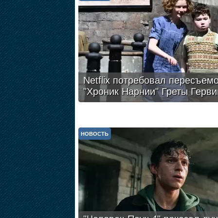
Netflix потребовал пересъем
"Хроник Нарнии" Греты Герви
НОВОСТЬ