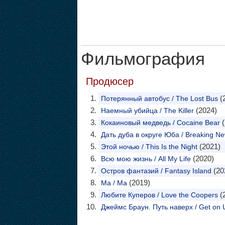
Фильмография
Продюсер
(
Потерянный автобус / The Lost Bus
(2024)
Наемный убийца / The Killer
(
Кокаиновый медведь / Cocaine Bear
Дать дуба в округе Юба / Breaking Ne
(2021)
Этой ночью / This Is the Night
(2020)
Всю мою жизнь / All My Life
(20
Остров фантазий / Fantasy Island
(2019)
Ма / Ma
(
Любите Куперов / Love the Coopers
Джеймс Браун. Путь наверх / Get on 