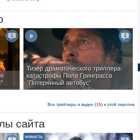
о
1
3
Тизер драматического триллера-
ре
катастрофы Пола Гринграсса
"
"Потерянный автобус"
Все трейлеры и видео (
15
) к этой персоне
лы сайта
НОВОСТЬ