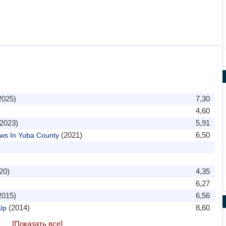
2025)
7,30
4,60
2023)
5,91
(2021)
6,50
ws In Yuba County
20)
4,35
6,27
2015)
6,56
(2014)
8,60
Up
[Показать все]