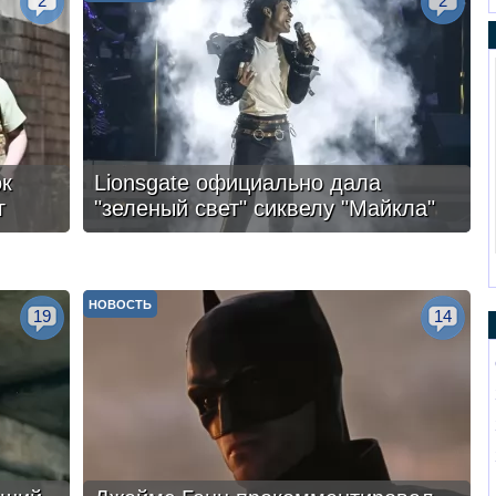
2
2
ок
Lionsgate официально дала
г
"зеленый свет" сиквелу "Майкла"
НОВОСТЬ
19
14