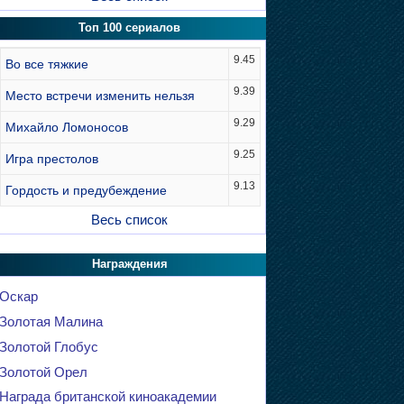
Топ 100 сериалов
9.45
Во все тяжкие
9.39
Место встречи изменить нельзя
9.29
Михайло Ломоносов
9.25
Игра престолов
9.13
Гордость и предубеждение
Весь список
Награждения
Оскар
Золотая Малина
Золотой Глобус
Золотой Орел
Награда британской киноакадемии