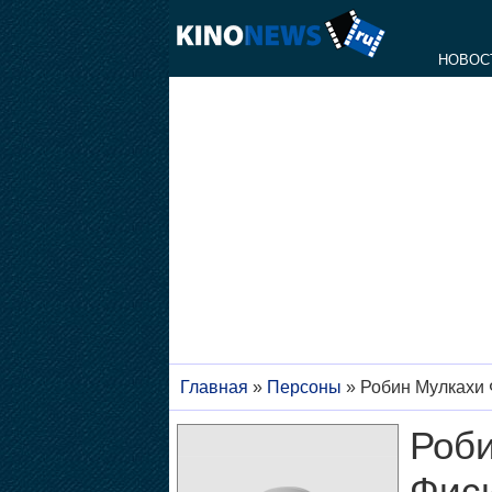
НОВОС
Главная
»
Персоны
»
Робин Мулкахи
Роб
Фис