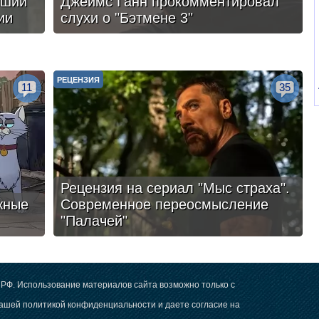
чший
Джеймс Ганн прокомментировал
ии
слухи о "Бэтмене 3"
РЕЦЕНЗИЯ
11
35
Рецензия на сериал "Мыс страха".
жные
Современное переосмысление
"Палачей"
РФ. Использование материалов сайта возможно только с
 нашей
политикой конфиденциальности
и даете согласие на