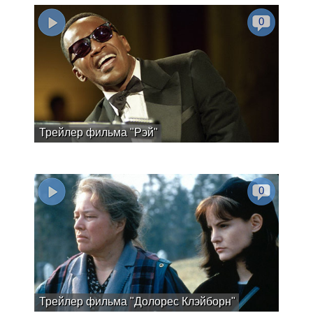
0
Трейлер фильма "Рэй"
0
Трейлер фильма "Долорес Клэйборн"