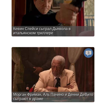
Кевин Спейси сыграл Дьявола в
итальянском триллере
3
Морган Фриман, Аль Пачино и Денни ДеВито
сыграют в драме