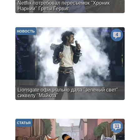
Netflix потребовал пересъемок "Хроник
Нарнии" Греты Гервиг
НОВОСТЬ
4
Lionsgate официально дала "зеленый свет"
сиквелу "Майкла"
СТАТЬЯ
11