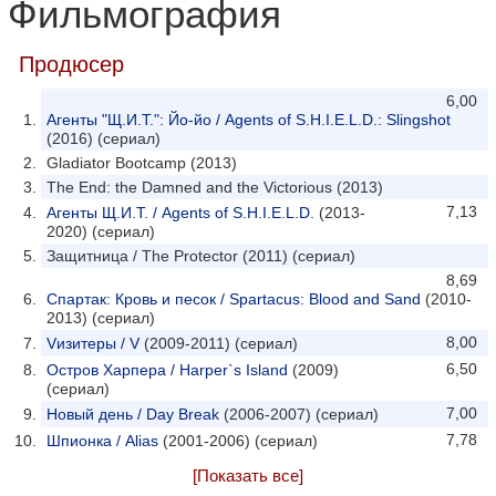
Фильмография
Продюсер
6,00
Агенты "Щ.И.Т.": Йо-йо / Agents of S.H.I.E.L.D.: Slingshot
(2016) (сериал)
Gladiator Bootcamp (2013)
The End: the Damned and the Victorious (2013)
7,13
Агенты Щ.И.Т. / Agents of S.H.I.E.L.D.
(2013-
2020) (сериал)
Защитница / The Protector (2011) (сериал)
8,69
Спартак: Кровь и песок / Spartacus: Blood and Sand
(2010-
2013) (сериал)
8,00
Vизитеры / V
(2009-2011) (сериал)
6,50
Остров Харпера / Harper`s Island
(2009)
(сериал)
7,00
Новый день / Day Break
(2006-2007) (сериал)
7,78
Шпионка / Alias
(2001-2006) (сериал)
[Показать все]