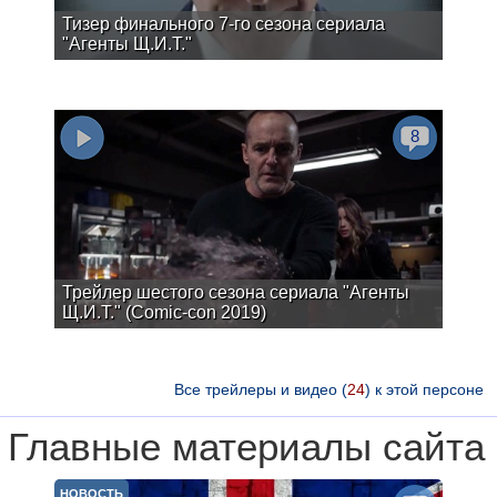
Тизер финального 7-го сезона сериала
"Агенты Щ.И.Т."
8
Трейлер шестого сезона сериала "Агенты
Щ.И.Т." (Comic-con 2019)
Все трейлеры и видео (
24
) к этой персоне
Главные материалы сайта
НОВОСТЬ