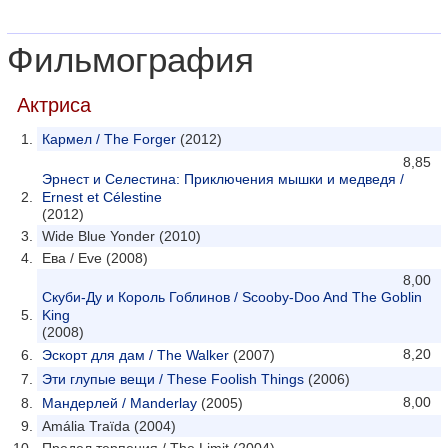
Фильмография
Актриса
Кармел / The Forger
(2012)
8,85
Эрнест и Селестина: Приключения мышки и медведя /
Ernest et Célestine
(2012)
Wide Blue Yonder (2010)
Ева / Eve (2008)
8,00
Скуби-Ду и Король Гоблинов / Scooby-Doo And The Goblin
King
(2008)
8,20
Эскорт для дам / The Walker
(2007)
Эти глупые вещи / These Foolish Things
(2006)
8,00
Мандерлей / Manderlay
(2005)
Amália Traïda (2004)