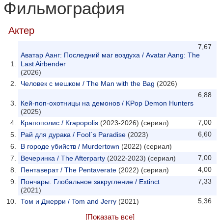
Фильмография
Актер
7,67
Аватар Аанг: Последний маг воздуха / Avatar Aang: The
Last Airbender
(2026)
Человек с мешком / The Man with the Bag
(2026)
6,88
Кей-поп-охотницы на демонов / KPop Demon Hunters
(2025)
7,00
Крапополис / Krapopolis
(2023-2026) (сериал)
6,60
Рай для дурака / Fool`s Paradise
(2023)
В городе убийств / Murdertown
(2022) (сериал)
7,00
Вечеринка / The Afterparty
(2022-2023) (сериал)
4,00
Пентаверат / The Pentaverate
(2022) (сериал)
7,33
Пончары. Глобальное закругление / Extinct
(2021)
5,36
Том и Джерри / Tom and Jerry
(2021)
[Показать все]