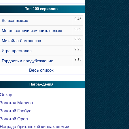
Топ 100 сериалов
9.45
Во все тяжкие
9.39
Место встречи изменить нельзя
9.29
Михайло Ломоносов
9.25
Игра престолов
9.13
Гордость и предубеждение
Весь список
Награждения
Оскар
Золотая Малина
Золотой Глобус
Золотой Орел
Награда британской киноакадемии