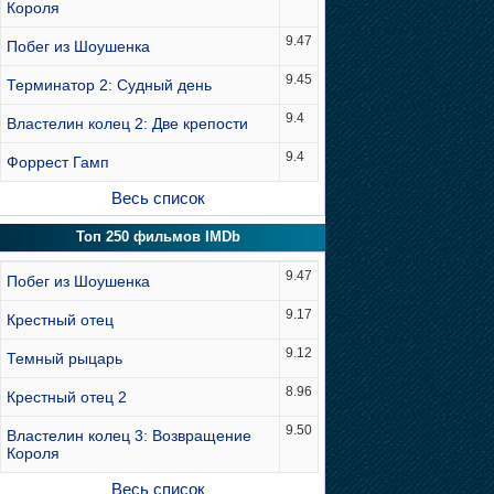
Короля
9.47
Побег из Шоушенка
9.45
Терминатор 2: Судный день
9.4
Властелин колец 2: Две крепости
9.4
Форрест Гамп
Весь список
Топ 250 фильмов IMDb
9.47
Побег из Шоушенка
9.17
Крестный отец
9.12
Темный рыцарь
8.96
Крестный отец 2
9.50
Властелин колец 3: Возвращение
Короля
Весь список