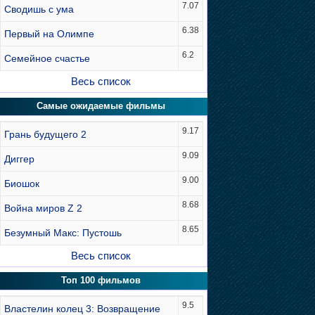
7.07
Сводишь с ума
6.38
Первый на Олимпе
6.2
Семейное счастье
Весь список
Самые ожидаемые фильмы
9.17
Грань будущего 2
9.09
Диггер
9.00
Биошок
8.68
Война миров Z 2
8.65
Безумный Макс: Пустошь
Весь список
Топ 100 фильмов
9.5
Властелин колец 3: Возвращение