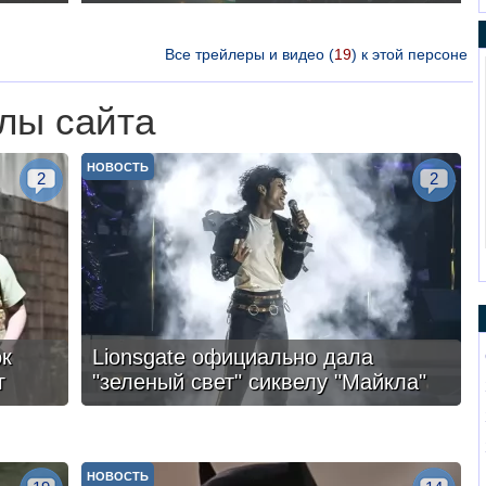
Все трейлеры и видео (
19
) к этой персоне
лы сайта
НОВОСТЬ
2
2
ок
Lionsgate официально дала
г
"зеленый свет" сиквелу "Майкла"
НОВОСТЬ