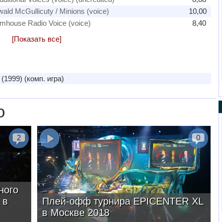
wald McGullicuty / Minions (voice)
10,00
rmhouse Radio Voice (voice)
8,40
[Показать все]
(1999) (комп. игра)
о
2
0
ного
 в
Плей-офф турнира EPICENTER XL
в Москве 2018