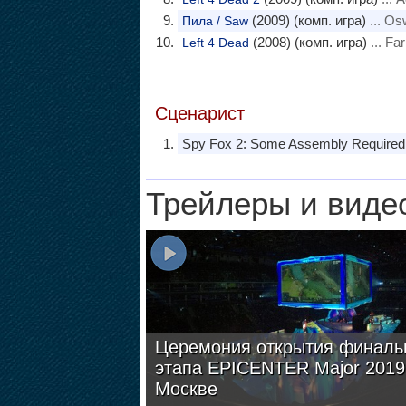
(2009) (комп. игра)
... Os
Пила / Saw
(2008) (комп. игра)
... Fa
Left 4 Dead
Сценарист
Spy Fox 2: Some Assembly Required 
Трейлеры и виде
Церемония открытия финаль
этапа EPICENTER Major 2019
Москве