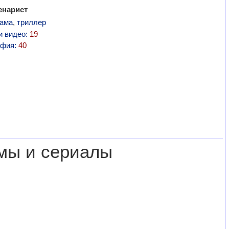
енарист
ама
,
триллер
и видео:
19
афия:
40
мы и сериалы