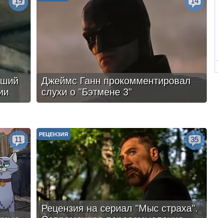
19
14
чший
Джеймс Ганн прокомментировал
ии
слухи о "Бэтмене 3"
РЕЦЕНЗИЯ
11
35
Рецензия на сериал "Мыс страха".