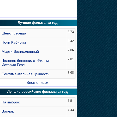
Лучшие фильмы за год
8.73
Шепот сердца
8.42
Ночи Кабирии
7.86
Марти Великолепный
7.81
Человек-бензопила. Фильм:
История Резе
7.68
Сентиментальная ценность
Весь список
Лучшие российские фильмы за год
7.5
На выброс
7.43
Волчок