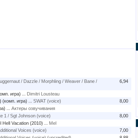
Juggernaut / Dazzle / Morphling / Weaver / Bane /
6,94
омп. игра)
... Dimitri Lousteau
 (комп. игра)
... SWAT (voice)
8,00
ра)
... Актеры озвучивания
ite 1 / Sgt Johnson (voice)
8,00
 Hell Vacation (2010)
... Mel
Additional Voices (voice)
7,00
dditional Voices (voice) (uncredited)
8,88