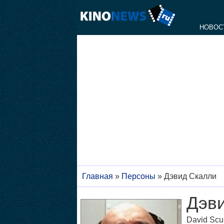
НОВОС
Главная
»
Персоны
»
Дэвид Скалли
Дэв
David Scul