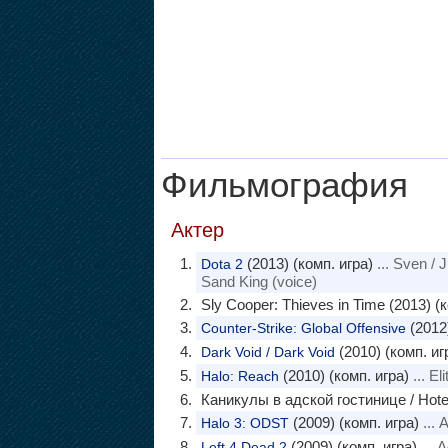
Фильмография
Актер
(2013) (комп. игра)
... Sven / 
Dota 2
Sand King (voice)
Sly Cooper: Thieves in Time (2013) (к
(2012)
Counter-Strike: Global Offensive
(2010) (комп. иг
Dark Void / Dark Void
(2010) (комп. игра)
... El
Halo: Reach
Каникулы в адской гостинице / Hotel
(2009) (комп. игра)
... 
Halo 3: ODST
(2009) (комп. игра)
... A
Left 4 Dead 2