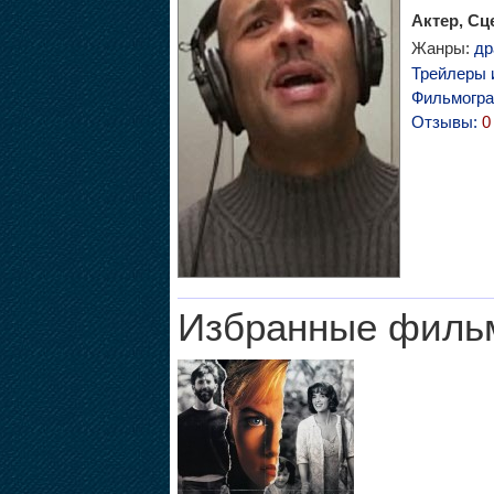
Актер, Сц
Жанры:
др
Трейлеры 
Фильмогр
Отзывы:
0
Избранные филь