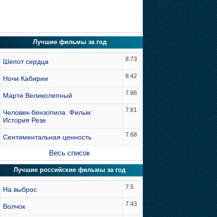
Лучшие фильмы за год
8.73
Шепот сердца
8.42
Ночи Кабирии
7.86
Марти Великолепный
7.81
Человек-бензопила. Фильм:
История Резе
7.68
Сентиментальная ценность
Весь список
Лучшие российские фильмы за год
7.5
На выброс
7.43
Волчок