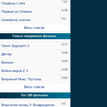
7.07
Сводишь с ума
6.38
Первый на Олимпе
6.2
Семейное счастье
Весь список
Самые ожидаемые фильмы
9.17
Грань будущего 2
9.09
Диггер
9.00
Биошок
8.68
Война миров Z 2
8.65
Безумный Макс: Пустошь
Весь список
Топ 100 фильмов
9.5
Властелин колец 3: Возвращение