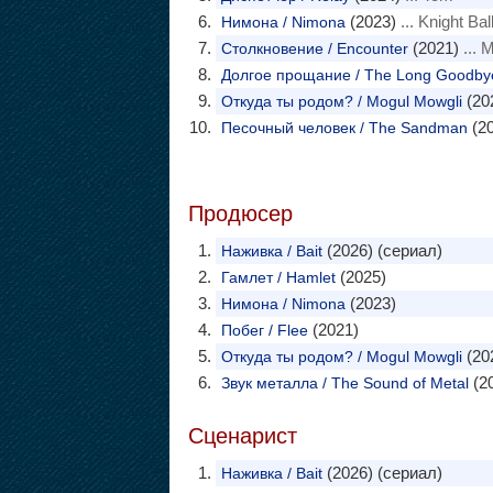
(2023)
... Knight Bal
Нимона / Nimona
(2021)
... 
Столкновение / Encounter
Долгое прощание / The Long Goodby
(20
Откуда ты родом? / Mogul Mowgli
(20
Песочный человек / The Sandman
Продюсер
(2026) (сериал)
Наживка / Bait
(2025)
Гамлет / Hamlet
(2023)
Нимона / Nimona
(2021)
Побег / Flee
(20
Откуда ты родом? / Mogul Mowgli
(2
Звук металла / The Sound of Metal
Сценарист
(2026) (сериал)
Наживка / Bait