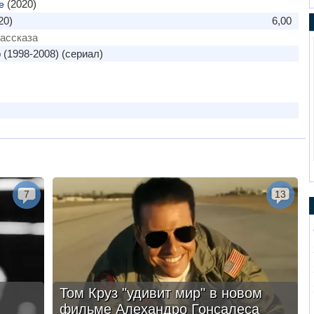
(2020)
e
20)
6,00
рассказа
(1998-2008) (сериал)
7
13
Том Круз "удивит мир" в новом
фильме Алехандро Гонсалеса