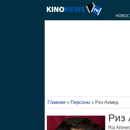
НОВОС
Главная
»
Персоны
»
Риз Ахмед
Риз
Riz Ahme