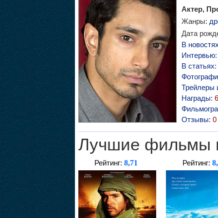
Актер, Пр
Жанры:
др
Дата рожде
В новостя
Интервью
В статьях
Фотографи
Трейлеры 
Награды:
Фильмогр
Отзывы:
0
Лучшие фильмы 
8,71
8
Рейтинг:
Рейтинг: