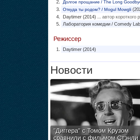
Долгое прощание / The Long Goodby
(20
Откуда ты родом? / Mogul Mowgli
Daytimer (2014)
... автор короткого 
Лаборатория комедии / Comedy Lab 
Режиссер
Daytimer (2014)
Новости
"Диггера" с Томом Крузом
сравнили с фильмом Стэнли