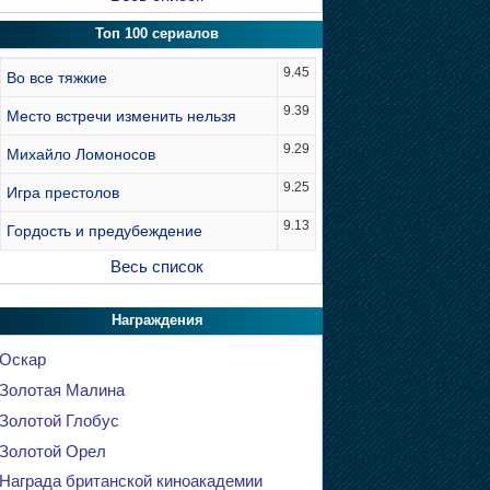
Топ 100 сериалов
9.45
Во все тяжкие
9.39
Место встречи изменить нельзя
9.29
Михайло Ломоносов
9.25
Игра престолов
9.13
Гордость и предубеждение
Весь список
Награждения
Оскар
Золотая Малина
Золотой Глобус
Золотой Орел
Награда британской киноакадемии