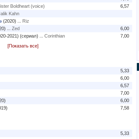
lister Boldheart (voice)
6,57
Malik Kahn
(2020)
... Riz
e
20)
... Zed
6,00
20-2021) (сериал)
... Corinthian
7,00
[Показать все]
5,33
6,00
6,57
7,00
20)
6,00
019)
7,58
5,33