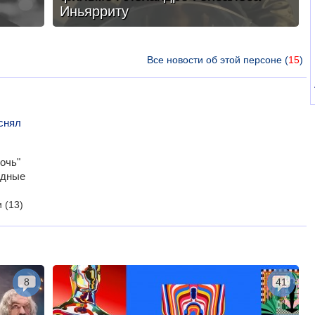
Иньярриту
Все новости об этой персоне (
15
)
снял
очь"
здные
и
(13)
8
41