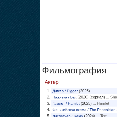
Фильмография
Актер
(2026)
Диггер / Digger
(2026) (сериал)
... Sha
Наживка / Bait
(2025)
... Hamlet
Гамлет / Hamlet
Финикийская схема / The Phoenician
(2024)
... Tom
Диспетчер / Relay