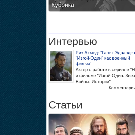
Кубрика
Интервью
Риз Ахмед: "Гарет Эдвардс 
"Изгой-Один" как военный
фильм"
Актер о работе в сериале "Н
и фильме "Изгой-Один. Зве
Войны: Истории"
Комментари
Статьи