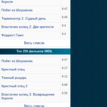
Короля
9.47
Побег из Шоушенка
9.45
Терминатор 2: Судный день
9.4
Властелин колец 2: Две крепости
9.4
Форрест Гамп
Весь список
Топ 250 фильмов IMDb
9.47
Побег из Шоушенка
9.17
Крестный отец
9.12
Темный рыцарь
8.96
Крестный отец 2
9.50
Властелин колец 3: Возвращение
Короля
Весь список