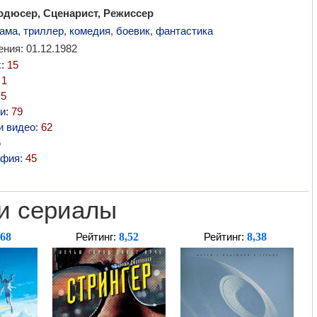
одюсер, Сценарист, Режиссер
ама
,
триллер
,
комедия
,
боевик
,
фантастика
ния: 01.12.1982
х:
15
:
1
:
5
и:
79
и видео:
62
6
афия:
45
и сериалы
,68
8,52
8,38
Рейтинг:
Рейтинг: