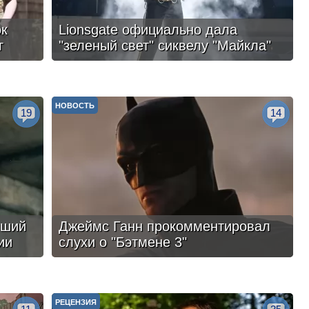
ок
Lionsgate официально дала
г
"зеленый свет" сиквелу "Майкла"
НОВОСТЬ
19
14
чший
Джеймс Ганн прокомментировал
ии
слухи о "Бэтмене 3"
РЕЦЕНЗИЯ