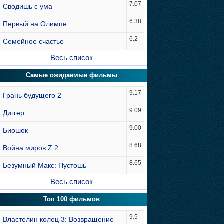
7.07
Сводишь с ума
6.38
Первый на Олимпе
6.2
Семейное счастье
Весь список
Самые ожидаемые фильмы
9.17
Грань будущего 2
9.09
Диггер
9.00
Биошок
8.68
Война миров Z 2
8.65
Безумный Макс: Пустошь
Весь список
Топ 100 фильмов
9.5
Властелин колец 3: Возвращение