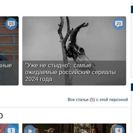
15
20
жные
"Уже не стыдно": самые
ожидаемые российские сериалы
2024 года
Все статьи (
5
) с этой персоной
о
1
4