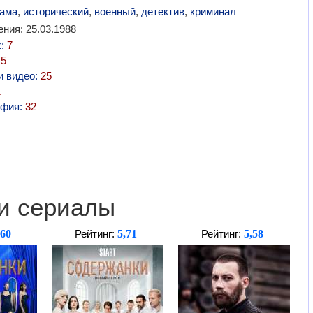
ама
,
исторический
,
военный
,
детектив
,
криминал
ния: 25.03.1988
х:
7
:
5
и видео:
25
1
афия:
32
и сериалы
,60
5,71
5,58
Рейтинг:
Рейтинг: