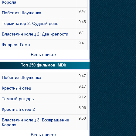
Короля
9.47
Побег из Шоушенка
9.45
Терминатор 2: Судный день
9.4
Властелин колец 2: Две крепости
9.4
Форрест Гамп
Весь список
Топ 250 фильмов IMDb
9.47
Побег из Шоушенка
9.17
Крестный отец
9.12
Темный рыцарь
8.96
Крестный отец 2
9.50
Властелин колец 3: Возвращение
Короля
Весь список