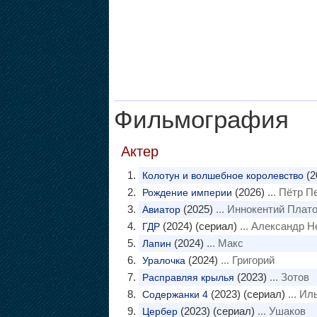
Фильмография
Актер
(2
Колотун и волшебное королевство
(2026)
... Пётр 
Рождение империи
(2025)
... Иннокентий Плат
Авиатор
(2024) (сериал)
... Александр Н
ГДР
(2024)
... Макс
Лапин
(2024)
... Григорий
Уралочка
(2023)
... Зотов
Расправляя крылья
(2023) (сериал)
... Ил
Содержанки 4
(2023) (сериал)
... Ушаков
Цербер