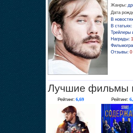
Жанры:
др
Дата рожде
В новостя
В статьях
Трейлеры 
Награды:
Фильмогр
Отзывы:
0
Лучшие фильмы 
6,69
6
Рейтинг:
Рейтинг: