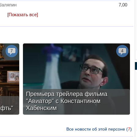
Шаляпин
7,00
[Показать все]
7
4
Премьера трейлера фильма
"Авиатор" с Константином
ефть"
Хабенским
Все новости об этой персоне (
7
)