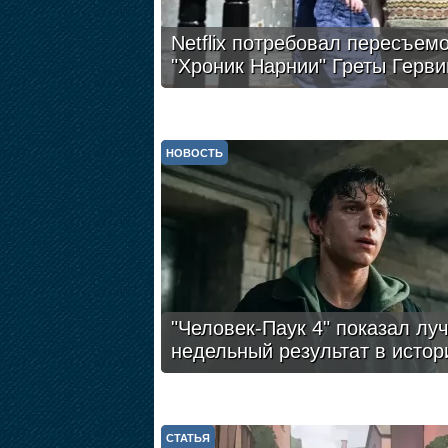
Netflix потребовал пересъем
"Хроник Нарнии" Греты Герви
НОВОСТЬ
"Человек-Паук 4" показал лу
недельный результат в истор
СТАТЬЯ