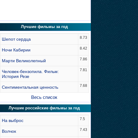
Лучшие фильмы за год
8.73
Шепот сердца
8.42
Ночи Кабирии
7.86
Марти Великолепный
7.81
Человек-бензопила. Фильм:
История Резе
7.68
Сентиментальная ценность
Весь список
Лучшие российские фильмы за год
7.5
На выброс
7.43
Волчок