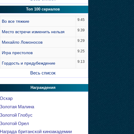
Топ 100 сериалов
9.45
Во все тяжкие
9.39
Место встречи изменить нельзя
9.29
Михайло Ломоносов
9.25
Игра престолов
9.13
Гордость и предубеждение
Весь список
Награждения
Оскар
Золотая Малина
Золотой Глобус
Золотой Орел
Награда британской киноакадемии