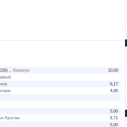
026)
... Колотун
10,00
Первый
онов
6,17
ечаев
4,80
5,00
ья Лагутин
5,71
5,00