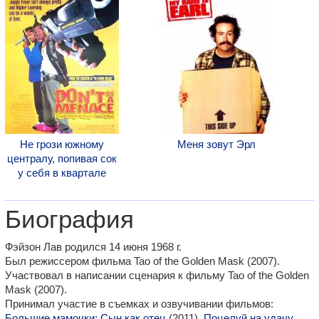
Не грози южному
Меня зовут Эрл
централу, попивая сок
у себя в квартале
Биография
Фэйзон Лав родился 14 июня 1968 г.
Был режиссером фильма Tao of the Golden Mask (2007).
Участвовал в написании сценария к фильму Tao of the Golden
Mask (2007).
Принимал участие в съемках и озвучивании фильмов:
Большие мамочки: Сын как отец
(2011),
Поцелуй на удачу