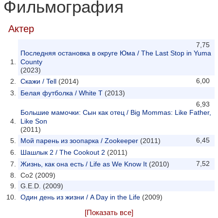
Фильмография
Актер
7,75
Последняя остановка в округе Юма / The Last Stop in Yuma
County
(2023)
6,00
Скажи / Tell
(2014)
Белая футболка / White T
(2013)
6,93
Большие мамочки: Сын как отец / Big Mommas: Like Father,
Like Son
(2011)
6,45
Мой парень из зоопарка / Zookeeper
(2011)
Шашлык 2 / The Cookout 2
(2011)
7,52
Жизнь, как она есть / Life as We Know It
(2010)
Co2 (2009)
G.E.D. (2009)
Один день из жизни / A Day in the Life
(2009)
[Показать все]