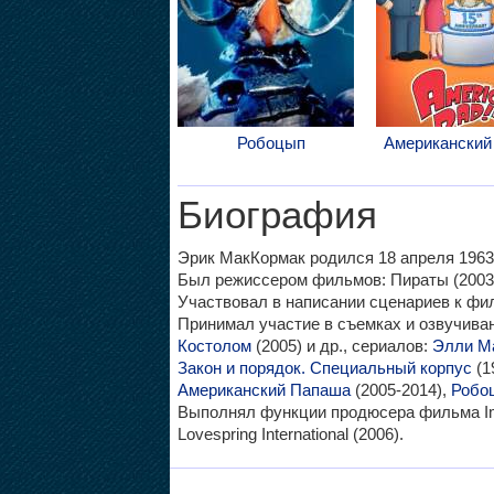
Робоцып
Американский
Биография
Эрик МакКормак родился 18 апреля 1963 
Был режиссером фильмов: Пираты (2003),
Участвовал в написании сценариев к филь
Принимал участие в съемках и озвучив
Костолом
(2005) и др., сериалов:
Элли М
Закон и порядок. Специальный корпус
(1
Американский Папаша
(2005-2014),
Робо
Выполнял функции продюсера фильма Imp
Lovespring International (2006).