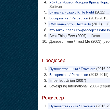
Убийца Ромео: История Криса Порко / 
Sullivan
(2012)
..
Битва на ножах / Knife Fight
(2012-2015) 
Восприятие / Perception
(2011)
... C
СМСуальность / Textuality
Кто такой Кларк Рокфеллер? / Who Is 
Best Thing Ever (2009)
... Dean
Доверься мне / Trust Me (2009) (сер
Продюсер
(2016-20
Путешественники / Travelers
(2012-2015) 
Восприятие / Perception
Imperfect Union (2007)
Lovespring International (2006) (сери
Режиссер
(2016-20
Путешественники / Travelers