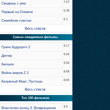
7.07
Сводишь с ума
6.38
Первый на Олимпе
6.2
Семейное счастье
Весь список
Самые ожидаемые фильмы
9.17
Грань будущего 2
9.09
Диггер
9.00
Биошок
8.68
Война миров Z 2
8.65
Безумный Макс: Пустошь
Весь список
Топ 100 фильмов
9.5
Властелин колец 3: Возвращение