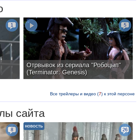
о
1
5
Отрвывок из сериала "Робоцып"
(Terminator: Genesis)
Все трейлеры и видео (
7
) к этой персоне
лы сайта
НОВОСТЬ
8
26