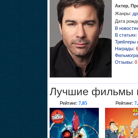
Актер, Пр
Жанры:
др
Дата рожде
В новостя
В статьях
Трейлеры 
Награды:
Фильмогр
Отзывы:
0
Лучшие фильмы 
7,85
7
Рейтинг:
Рейтинг: