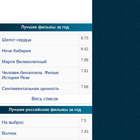
Лучшие фильмы за год
8.73
Шепот сердца
8.42
Ночи Кабирии
7.86
Марти Великолепный
7.81
Человек-бензопила. Фильм:
История Резе
7.68
Сентиментальная ценность
Весь список
Лучшие российские фильмы за год
7.5
На выброс
7.43
Волчок