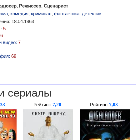
одюсер, Режиссер, Сценарист
ама
,
комедия
,
криминал
,
фантастика
,
детектив
ния: 18.04.1963
х:
5
:
6
и видео:
7
6
афия:
68
и сериалы
,33
7,20
7,03
Рейтинг:
Рейтинг: