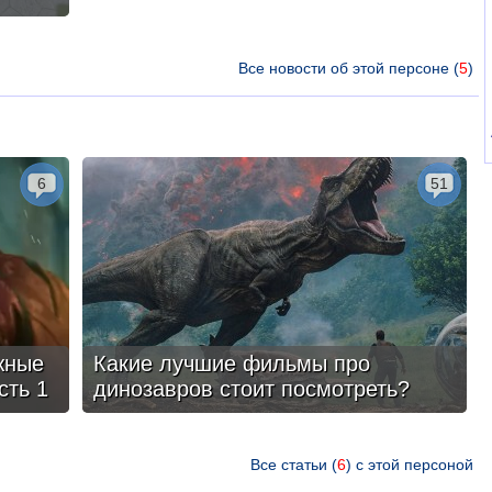
Все новости об этой персоне (
5
)
6
51
жные
Какие лучшие фильмы про
сть 1
динозавров стоит посмотреть?
Все статьи (
6
) с этой персоной