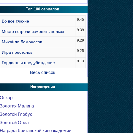
Топ 100 сериалов
9.45
Во все тяжкие
9.39
Место встречи изменить нельзя
9.29
Михайло Ломоносов
9.25
Игра престолов
9.13
Гордость и предубеждение
Весь список
Награждения
Оскар
Золотая Малина
Золотой Глобус
Золотой Орел
Награда британской киноакадемии