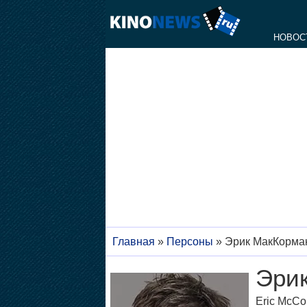
НОВОС
Главная
»
Персоны
»
Эрик МакКорма
Эри
Eric McCo