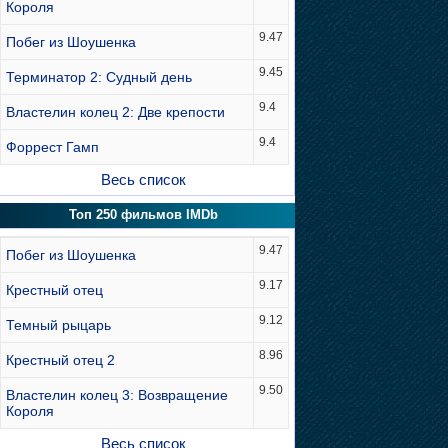
Короля
9.47
Побег из Шоушенка
9.45
Терминатор 2: Судный день
9.4
Властелин колец 2: Две крепости
9.4
Форрест Гамп
Весь список
Топ 250 фильмов IMDb
9.47
Побег из Шоушенка
9.17
Крестный отец
9.12
Темный рыцарь
8.96
Крестный отец 2
9.50
Властелин колец 3: Возвращение
Короля
Весь список