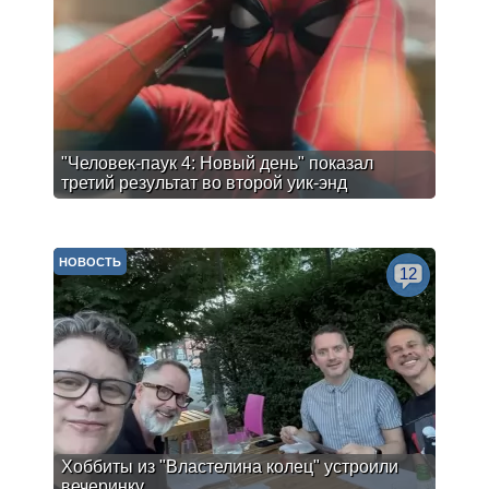
"Человек-паук 4: Новый день" показал
третий результат во второй уик-энд
НОВОСТЬ
12
Хоббиты из "Властелина колец" устроили
вечеринку