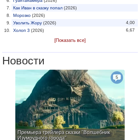
Гуантанамера
(2026)
Как Иван в сказку попал
(2026)
Морозко
(2026)
4,00
Уволить Жору
(2026)
6,67
Холоп 3
(2026)
[Показать все]
Новости
5
Премьера трейлера сказки "Волшебник
Изумрудного города"