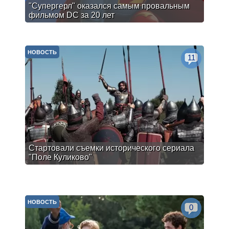
"Супергерл" оказался самым провальным
фильмом DC за 20 лет
НОВОСТЬ
11
Стартовали съемки исторического сериала
"Поле Куликово"
НОВОСТЬ
0