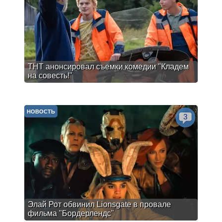
ТНТ анонсировал съемки комедии "Кладем
на совесть!"
НОВОСТЬ
3
Элай Рот обвинил Lionsgate в провале
фильма "Бордерлендс"